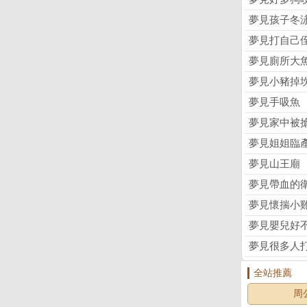
夢見孩子冬
夢見打自己
夢見廁所大
夢見小豬掉
夢見手吸魚
夢見家中被
夢見姐姐臨
夢見山王廟
夢見帶血的
夢見懷揣小
夢見嬰兒好
夢見很多人
全站推薦
周