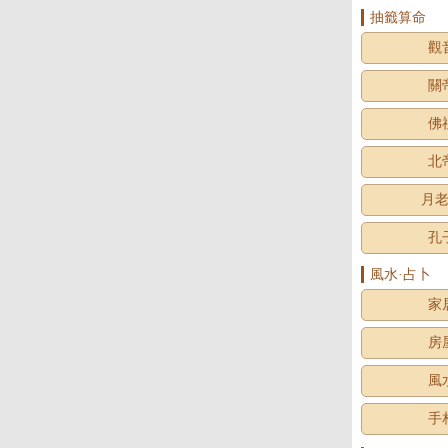
抽籤算命
觀
關
佛
北
月
孔
風水·占卜
家
房
風
手