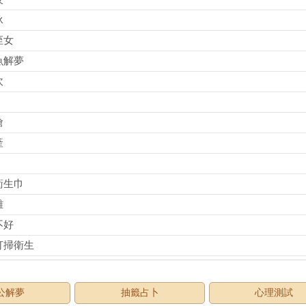
泳
侄女
魚解夢
坎
搶
產
衛生巾
雞
不好
打掃衛生
公解夢
抽籤占卜
心理測試