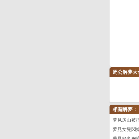
周公解夢大
相關解夢：
夢見房山被
夢見女兒閃
夢見好多狗