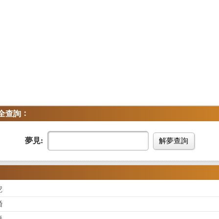
：
全查詢
夢見:
解夢查詢
挖
婚
咬