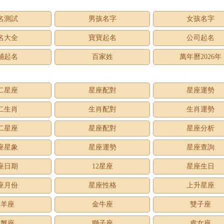
名測試
男孩名字
女孩名字
名大全
寶寶起名
公司起名
鋪起名
百家姓
萬年曆2026年
二星座
星座配對
星座運勢
二生肖
生肖配對
生肖運勢
二星座
星座配對
星座分析
座星象
星座運勢
星座查詢
座日期
12星座
星座生日
座月份
星座性格
上升星座
牡羊座
金牛座
雙子座
巨蟹座
獅子座
處女座