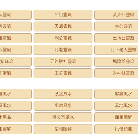
音靈籤
呂祖靈籤
黃大仙靈籤
帝靈籤
天后靈籤
車公靈籤
祖靈籤
周公靈籤
土地公靈籤
帝靈籤
月老靈籤
月下老人靈籤
老姻緣籤
五路財神靈籤
城隍爺靈籤
子聖籤
王公靈籤
財神爺靈籤
居風水
臥室風水
客廳風水
屋風水
廚房風水
墓地風水
水用品
辦公室風水
面相圖解
相圖解
痣相圖解
民俗預測