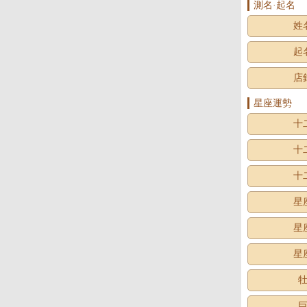
測名·起名
姓
起
店
星座運勢
十
十
十
星
星
星