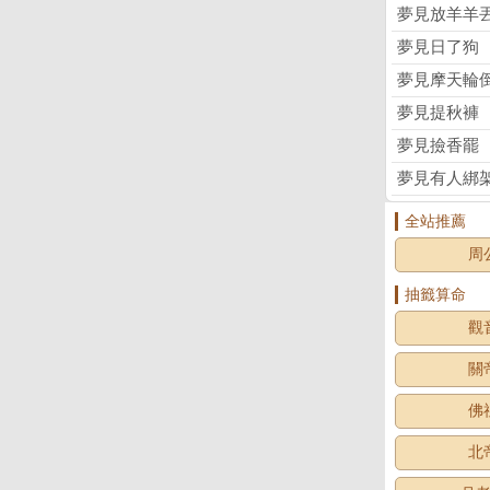
夢見放羊羊
夢見日了狗
夢見摩天輪
夢見提秋褲
夢見撿香罷
夢見有人綁
全站推薦
周
抽籤算命
觀
關
佛
北