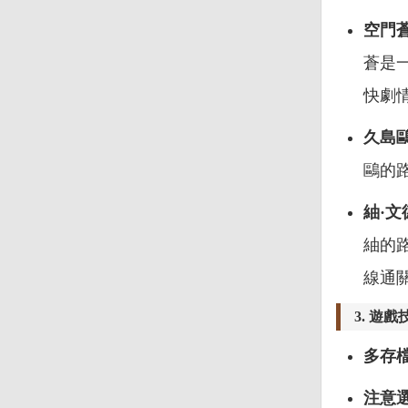
空門
蒼是
快劇
久島
鷗的
紬·
紬的
線通
3.
遊戲
多存
注意