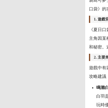
袋島可夢
口袋》的
1.
遊戲
《夏日口
主角因某
和秘密。
2.
主要
遊戲中有
攻略建議
鳴瀨
白羽
玩時