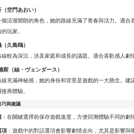
蒼（空門あおい）
一個活潑開朗的角色，她的路線充滿了青春與活力。適合
情的玩家。
鷗（久島鴎）
路線較為深沉，涉及家庭和成長的議題。適合喜歡感人劇
文德斯（紬・ヴェンダース）
路線充滿神秘感，她的身份和背景是遊戲的一大懸念。建
關後再體驗。
技巧與建議
檔
：在關鍵選擇前保存遊戲進度，方便回溯體驗不同的劇
選項
：遊戲中的對話選項會影響劇情走向，尤其是影響與