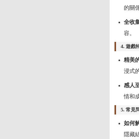
的關
全收
容。
4.
遊戲
精美
浸式
感人
情和
5.
常見
如何
隱藏