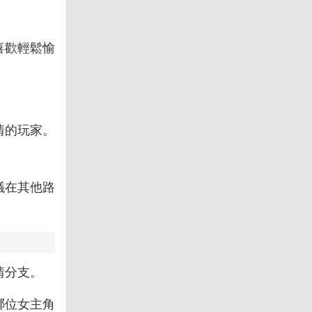
喜歡輕鬆愉
情的玩家。
議在其他路
情分支。
哪位女主角