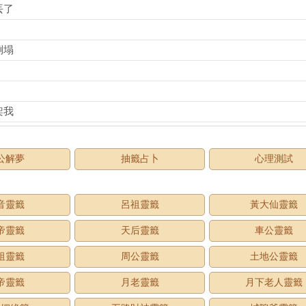
丟了
倒塌
架我
公解夢
抽籤占卜
心理測試
音靈籤
呂祖靈籤
黃大仙靈籤
帝靈籤
天后靈籤
車公靈籤
祖靈籤
周公靈籤
土地公靈籤
帝靈籤
月老靈籤
月下老人靈籤