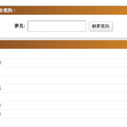
：
全查詢
夢見:
解夢查詢
壞
狐
娃
血