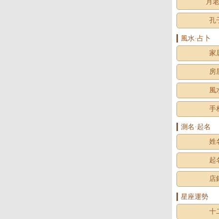
月
孔
風水·占卜
家
房
風
手
測名·起名
姓
起
店
星座運勢
十