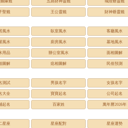
老姻緣籤
五路財神靈籤
城隍爺靈籤
子聖籤
王公靈籤
財神爺靈籤
居風水
臥室風水
客廳風水
屋風水
廚房風水
墓地風水
水用品
辦公室風水
面相圖解
相圖解
痣相圖解
民俗預測
名測試
男孩名字
女孩名字
名大全
寶寶起名
公司起名
鋪起名
百家姓
萬年曆2026年
二星座
星座配對
星座運勢