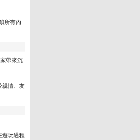
鎖所有內
玩家帶來沉
於親情、友
在遊玩過程