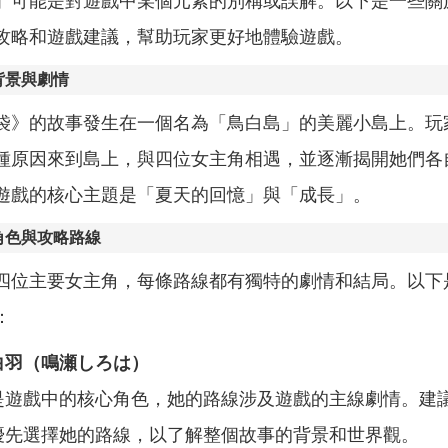
」可能是對遊戲中某個元素的別稱或誤解。以下是一些關
攻略和遊戲建議，幫助玩家更好地體驗遊戲。
背景與劇情
袋》的故事發生在一個名為「鳥白島」的美麗小島上。玩
種原因來到島上，與四位女主角相遇，並逐漸揭開她們各
遊戲的核心主題是「夏天的回憶」與「成長」。
角色與攻略路線
四位主要女主角，每條路線都有獨特的劇情和結局。以下
：
白羽（鳴瀬しろは）
是遊戲中的核心角色，她的路線涉及遊戲的主線劇情。建
優先選擇她的路線，以了解整個故事的背景和世界觀。