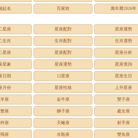
鋪起名
百家姓
萬年曆2026年
二星座
星座配對
星座運勢
二生肖
生肖配對
生肖運勢
二星座
星座配對
星座分析
座星象
星座運勢
星座查詢
座日期
12星座
星座生日
座月份
星座性格
上升星座
牡羊座
金牛座
雙子座
巨蟹座
獅子座
處女座
天秤座
天蠍座
射手座
摩羯座
水瓶座
雙魚座