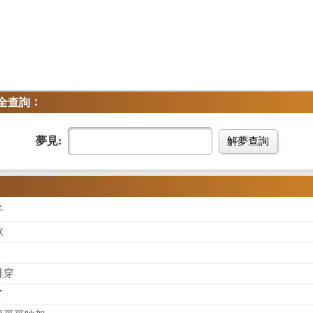
：
全查詢
夢見:
解夢查詢
子
歌
鞋穿
了