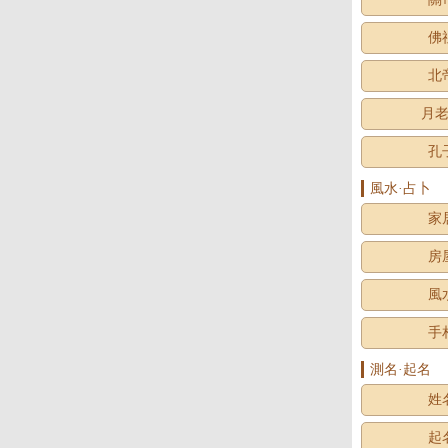
佛
北
月
孔
風水·占卜
家
房
風
手
測名·起名
姓
起