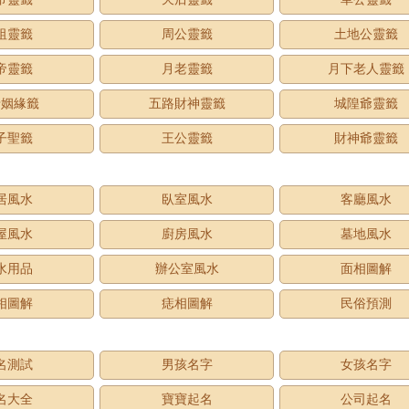
祖靈籤
周公靈籤
土地公靈籤
帝靈籤
月老靈籤
月下老人靈籤
老姻緣籤
五路財神靈籤
城隍爺靈籤
子聖籤
王公靈籤
財神爺靈籤
居風水
臥室風水
客廳風水
屋風水
廚房風水
墓地風水
水用品
辦公室風水
面相圖解
相圖解
痣相圖解
民俗預測
名測試
男孩名字
女孩名字
名大全
寶寶起名
公司起名