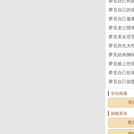
夢見自己和
夢見自己的
夢見自己服
夢見老公開
夢見美女背
夢見與先夫
夢見給肉腌
夢見臉上疤
夢見自己炒
夢見自己胎
全站推薦
周
抽籤算命
觀
關