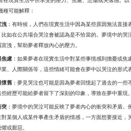
者在現實生活中所承受的壓力、焦慮、悲傷或失落感。以
幾種可能解釋：
宣洩
：有時候，人們在現實生活中因為某些原因無法直接
，比如在公共場合哭泣會被認為是不恰當的。夢境中的哭
感宣洩，幫助夢者釋放內心的壓力。
與焦慮
：如果夢者在現實生活中對某些事情感到擔憂或焦
學業、人際關係等，這些情緒可能會在夢中以哭泣的形式
與懷舊
：夢見哭泣也可能是因為夢者回憶起了過去的一些
這些經歷可能給夢者留下了深刻的印象，導致在夢中重現
衝突
：夢境中的哭泣可能反映了夢者內心的衝突和矛盾。
在對某個人或某件事產生矛盾的情感，一方面想要接近，
恐懼或厭惡。