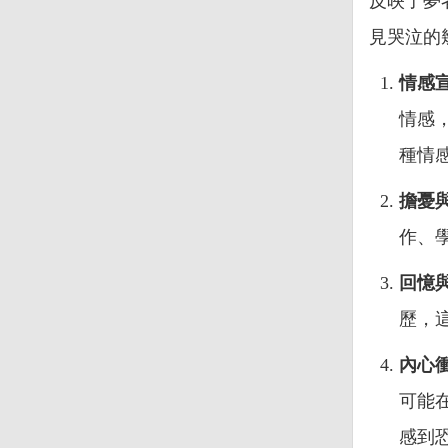
反映了夢
見哭泣的
情感
情感
種情
擔憂
作、
回憶
歷，
內心
可能
感到