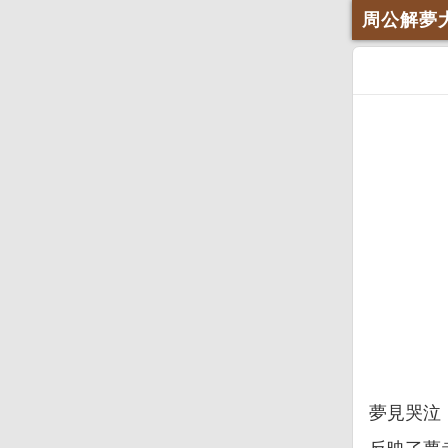
周公解夢
夢見哭泣