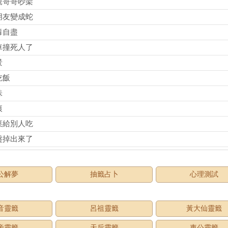
親哥哥吵架
朋友變成蛇
毒自盡
車撞死人了
景
吃飯
味
痕
菜給別人吃
盤掉出來了
公解夢
抽籤占卜
心理測試
音靈籤
呂祖靈籤
黃大仙靈籤
帝靈籤
天后靈籤
車公靈籤