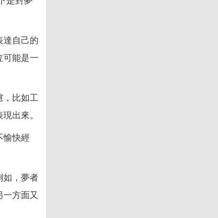
下是對夢
表達自己的
泣可能是一
慮，比如工
表現出來。
不愉快經
。
例如，夢者
另一方面又