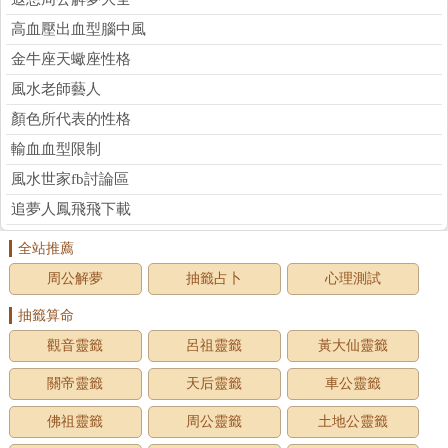
高血壓出血型腦中風
金牛座天蠍座性格
風水老師藝人
顏色所代表的性格
輸血血型限制
風水世家fb討論區
追夢人鳳飛飛下載
全站推薦
周公解夢
抽籤占卜
心理測試
抽籤算命
觀音靈籤
呂祖靈籤
黃大仙靈籤
關帝靈籤
天后靈籤
車公靈籤
佛祖靈籤
周公靈籤
土地公靈籤