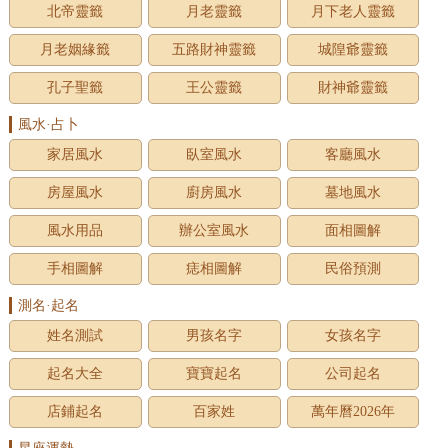
北帝靈籤
月老靈籤
月下老人靈籤
月老姻緣籤
五路財神靈籤
城隍爺靈籤
孔子聖籤
王公靈籤
財神爺靈籤
風水·占卜
家居風水
臥室風水
客廳風水
房屋風水
廚房風水
墓地風水
風水用品
辦公室風水
面相圖解
手相圖解
痣相圖解
民俗預測
測名·起名
姓名測試
男孩名字
女孩名字
起名大全
寶寶起名
公司起名
店鋪起名
百家姓
萬年曆2026年