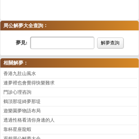
：
周公解夢大全查詢
夢見:
解夢查詢
相關解夢：
香港九肚山風水
連夢裡也會覺得快樂難求
門診心理咨詢
鶴頂那堤綺夢那堤
遊樂園夢物語布局
透過性格看清你身邊的人
靠杯星座龍蝦
遐想周公解夢大全