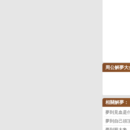
周公解夢大
相關解夢：
夢到見血是
夢到自己頭
夢到親大象