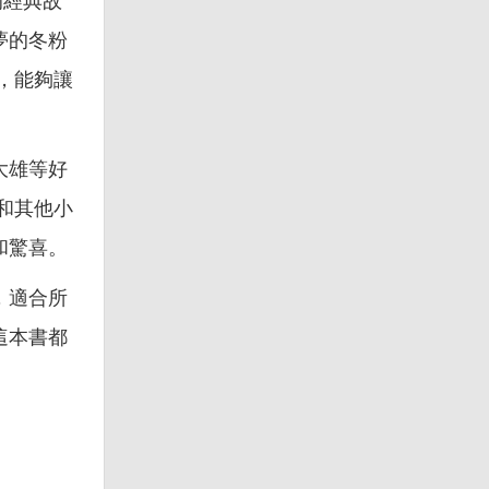
的經典故
夢的冬粉
，能夠讓
大雄等好
和其他小
和驚喜。
，適合所
這本書都