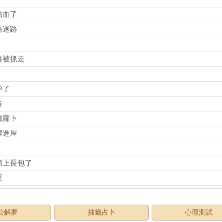
粘血了
路迷路
毒被抓走
孕了
谷
椒蘿卜
貍進屋
頭上長包了
淫
公解夢
抽籤占卜
心理測試