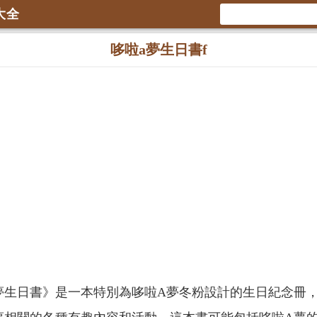
大全
哆啦a夢生日書f
夢生日書》是一本特別為哆啦A夢冬粉設計的生日紀念冊