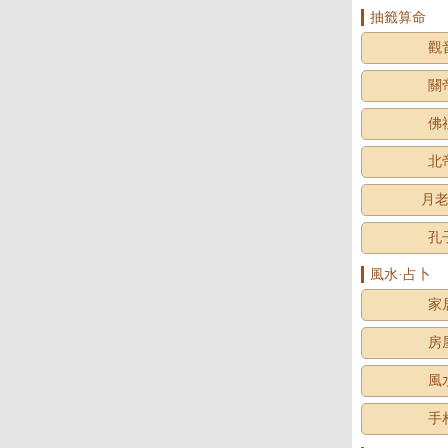
抽籤算命
觀
關
佛
北
月
孔
風水·占卜
家
房
風
手