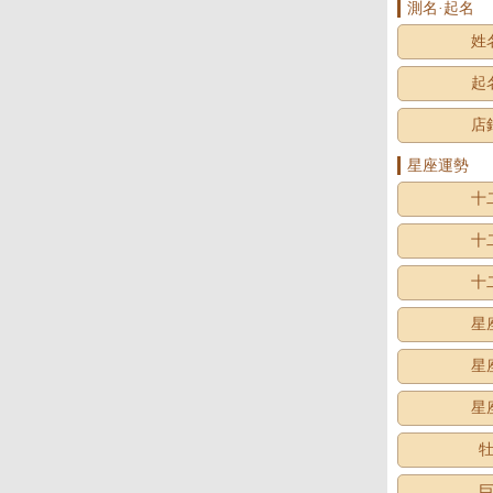
測名·起名
姓
起
店
星座運勢
十
十
十
星
星
星