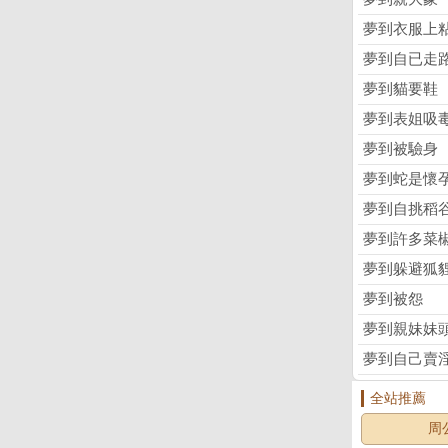
夢到衣服上
夢到自已走
夢到貓要鞋
夢到表姐吸
夢到被驗身
夢到蛇是懷
夢到自挑稻
夢到許多菜
夢到躲避狐
夢到被怨
夢到親妹妹
夢到自己賣
全站推薦
周