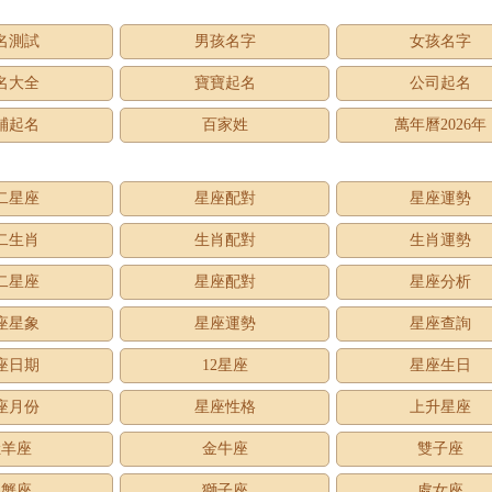
名測試
男孩名字
女孩名字
名大全
寶寶起名
公司起名
鋪起名
百家姓
萬年曆2026年
二星座
星座配對
星座運勢
二生肖
生肖配對
生肖運勢
二星座
星座配對
星座分析
座星象
星座運勢
星座查詢
座日期
12星座
星座生日
座月份
星座性格
上升星座
牡羊座
金牛座
雙子座
巨蟹座
獅子座
處女座