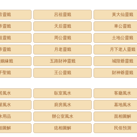
音靈籤
呂祖靈籤
黃大仙靈籤
帝靈籤
天后靈籤
車公靈籤
祖靈籤
周公靈籤
土地公靈籤
帝靈籤
月老靈籤
月下老人靈籤
老姻緣籤
五路財神靈籤
城隍爺靈籤
子聖籤
王公靈籤
財神爺靈籤
居風水
臥室風水
客廳風水
屋風水
廚房風水
墓地風水
水用品
辦公室風水
面相圖解
相圖解
痣相圖解
民俗預測