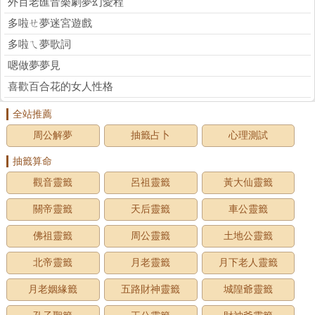
外百老匯音樂劇夢幻愛程
多啦ㄝ夢迷宮遊戲
多啦ㄟ夢歌詞
嗯做夢夢見
喜歡百合花的女人性格
全站推薦
周公解夢
抽籤占卜
心理測試
抽籤算命
觀音靈籤
呂祖靈籤
黃大仙靈籤
關帝靈籤
天后靈籤
車公靈籤
佛祖靈籤
周公靈籤
土地公靈籤
北帝靈籤
月老靈籤
月下老人靈籤
月老姻緣籤
五路財神靈籤
城隍爺靈籤