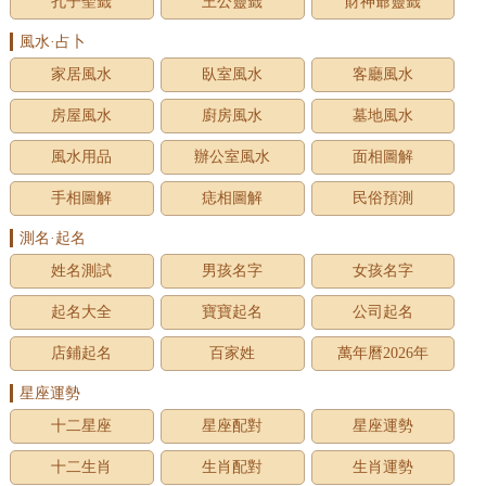
孔子聖籤
王公靈籤
財神爺靈籤
風水·占卜
家居風水
臥室風水
客廳風水
房屋風水
廚房風水
墓地風水
風水用品
辦公室風水
面相圖解
手相圖解
痣相圖解
民俗預測
測名·起名
姓名測試
男孩名字
女孩名字
起名大全
寶寶起名
公司起名
店鋪起名
百家姓
萬年曆2026年
星座運勢
十二星座
星座配對
星座運勢
十二生肖
生肖配對
生肖運勢