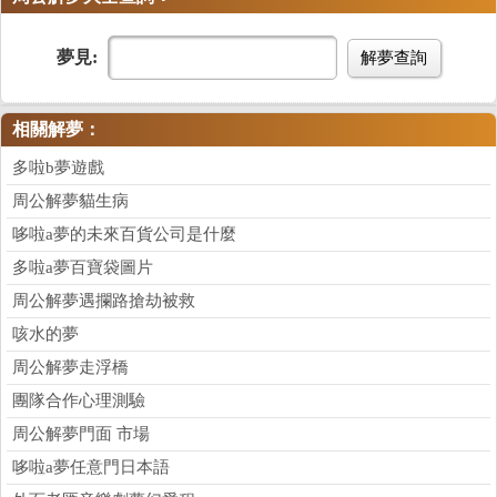
夢見:
解夢查詢
相關解夢：
多啦b夢遊戲
周公解夢貓生病
哆啦a夢的未來百貨公司是什麼
多啦a夢百寶袋圖片
周公解夢遇攔路搶劫被救
咳水的夢
周公解夢走浮橋
團隊合作心理測驗
周公解夢門面 市場
哆啦a夢任意門日本語