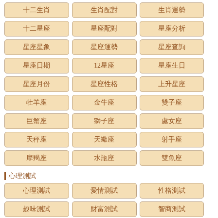
十二生肖
生肖配對
生肖運勢
十二星座
星座配對
星座分析
星座星象
星座運勢
星座查詢
星座日期
12星座
星座生日
星座月份
星座性格
上升星座
牡羊座
金牛座
雙子座
巨蟹座
獅子座
處女座
天秤座
天蠍座
射手座
摩羯座
水瓶座
雙魚座
心理測試
心理測試
愛情測試
性格測試
趣味測試
財富測試
智商測試