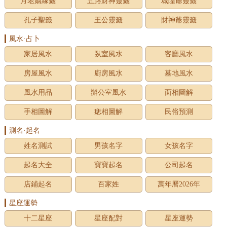
月老姻緣籤
五路財神靈籤
城隍爺靈籤
孔子聖籤
王公靈籤
財神爺靈籤
風水·占卜
家居風水
臥室風水
客廳風水
房屋風水
廚房風水
墓地風水
風水用品
辦公室風水
面相圖解
手相圖解
痣相圖解
民俗預測
測名·起名
姓名測試
男孩名字
女孩名字
起名大全
寶寶起名
公司起名
店鋪起名
百家姓
萬年曆2026年
星座運勢
十二星座
星座配對
星座運勢