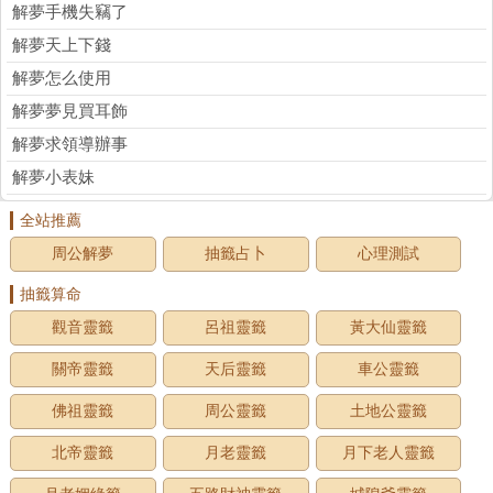
解夢手機失竊了
解夢天上下錢
解夢怎么使用
解夢夢見買耳飾
解夢求領導辦事
解夢小表妹
全站推薦
周公解夢
抽籤占卜
心理測試
抽籤算命
觀音靈籤
呂祖靈籤
黃大仙靈籤
關帝靈籤
天后靈籤
車公靈籤
佛祖靈籤
周公靈籤
土地公靈籤
北帝靈籤
月老靈籤
月下老人靈籤