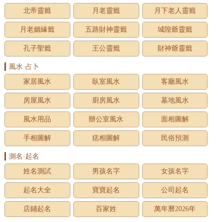
北帝靈籤
月老靈籤
月下老人靈籤
月老姻緣籤
五路財神靈籤
城隍爺靈籤
孔子聖籤
王公靈籤
財神爺靈籤
風水·占卜
家居風水
臥室風水
客廳風水
房屋風水
廚房風水
墓地風水
風水用品
辦公室風水
面相圖解
手相圖解
痣相圖解
民俗預測
測名·起名
姓名測試
男孩名字
女孩名字
起名大全
寶寶起名
公司起名
店鋪起名
百家姓
萬年曆2026年