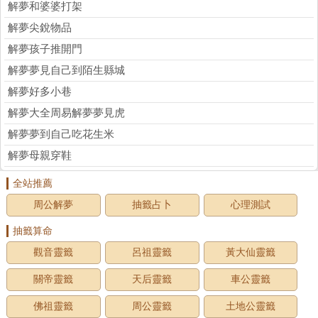
解夢和婆婆打架
解夢尖銳物品
解夢孩子推開門
解夢夢見自己到陌生縣城
解夢好多小巷
解夢大全周易解夢夢見虎
解夢夢到自己吃花生米
解夢母親穿鞋
全站推薦
周公解夢
抽籤占卜
心理測試
抽籤算命
觀音靈籤
呂祖靈籤
黃大仙靈籤
關帝靈籤
天后靈籤
車公靈籤
佛祖靈籤
周公靈籤
土地公靈籤