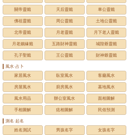
關帝靈籤
天后靈籤
車公靈籤
佛祖靈籤
周公靈籤
土地公靈籤
北帝靈籤
月老靈籤
月下老人靈籤
月老姻緣籤
五路財神靈籤
城隍爺靈籤
孔子聖籤
王公靈籤
財神爺靈籤
風水·占卜
家居風水
臥室風水
客廳風水
房屋風水
廚房風水
墓地風水
風水用品
辦公室風水
面相圖解
手相圖解
痣相圖解
民俗預測
測名·起名
姓名測試
男孩名字
女孩名字