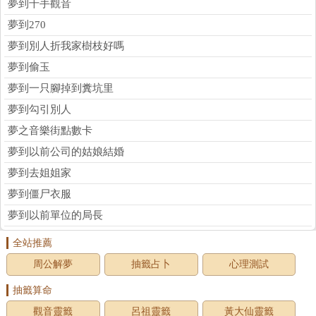
夢到千手觀音
夢到270
夢到別人折我家樹枝好嗎
夢到偷玉
夢到一只腳掉到糞坑里
夢到勾引別人
夢之音樂街點數卡
夢到以前公司的姑娘結婚
夢到去姐姐家
夢到僵尸衣服
夢到以前單位的局長
全站推薦
周公解夢
抽籤占卜
心理測試
抽籤算命
觀音靈籤
呂祖靈籤
黃大仙靈籤