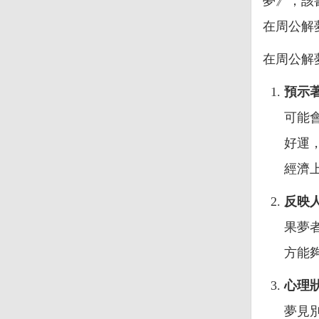
夢》，該
在周公解
在周公解
預示
可能
好運
經濟
反映
果夢
方能
心理
夢見