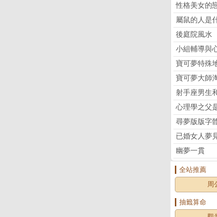
性格美女的
屬鼠的人是
後庭院風水
小組輔導與
寶可夢特殊
寶可夢大師
射手座男生
心理學之父
尋夢版版字
已婚女人夢
幽夢一貫
全站推薦
周
抽籤算命
觀