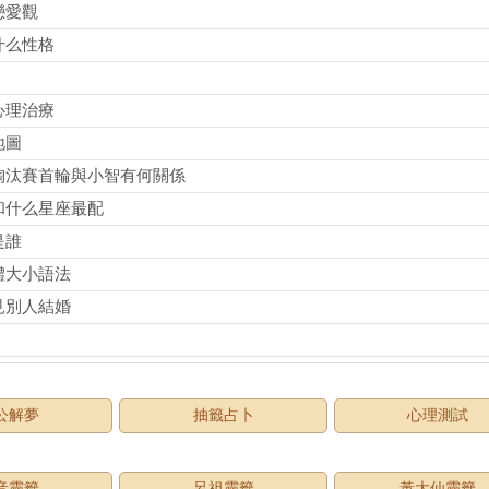
戀愛觀
什么性格
心理治療
地圖
淘汰賽首輪與小智有何關係
和什么星座最配
是誰
體大小語法
見別人結婚
公解夢
抽籤占卜
心理測試
音靈籤
呂祖靈籤
黃大仙靈籤