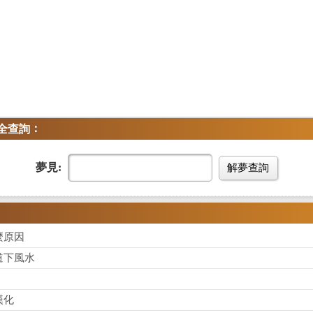
：
全查詢
夢見:
解夢查詢
麼原因
道下風水
漢化