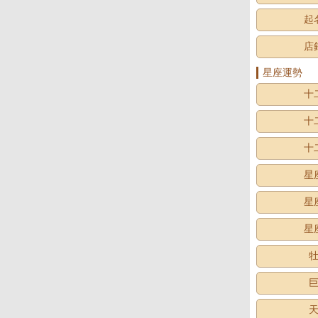
起
店
星座運勢
十
十
十
星
星
星