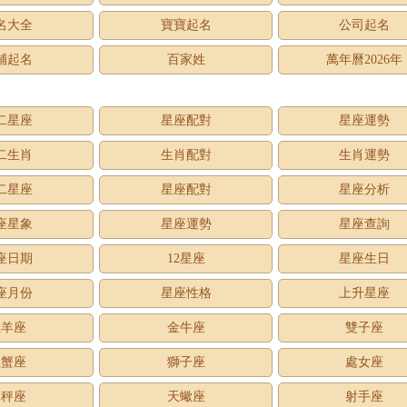
名大全
寶寶起名
公司起名
鋪起名
百家姓
萬年曆2026年
二星座
星座配對
星座運勢
二生肖
生肖配對
生肖運勢
二星座
星座配對
星座分析
座星象
星座運勢
星座查詢
座日期
12星座
星座生日
座月份
星座性格
上升星座
牡羊座
金牛座
雙子座
巨蟹座
獅子座
處女座
天秤座
天蠍座
射手座