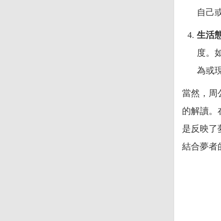
自己
生活
度。
為或
當然，周
的解讀。
是反映了
結合夢者