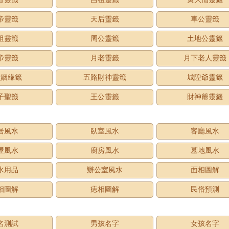
帝靈籤
天后靈籤
車公靈籤
祖靈籤
周公靈籤
土地公靈籤
帝靈籤
月老靈籤
月下老人靈籤
老姻緣籤
五路財神靈籤
城隍爺靈籤
子聖籤
王公靈籤
財神爺靈籤
居風水
臥室風水
客廳風水
屋風水
廚房風水
墓地風水
水用品
辦公室風水
面相圖解
相圖解
痣相圖解
民俗預測
名測試
男孩名字
女孩名字