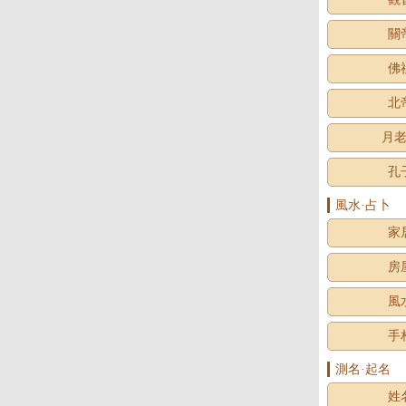
關
佛
北
月
孔
風水·占卜
家
房
風
手
測名·起名
姓