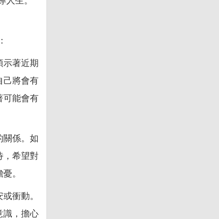
導人生。
：
預示著近期
自己將會有
著可能會有
的關係。如
待，希望對
擔憂。
安或衝動。
意識，擔心