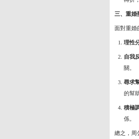
三、重婚
面對重婚
理性
自我
關。
尋求
的幫
積極
係。
總之，周