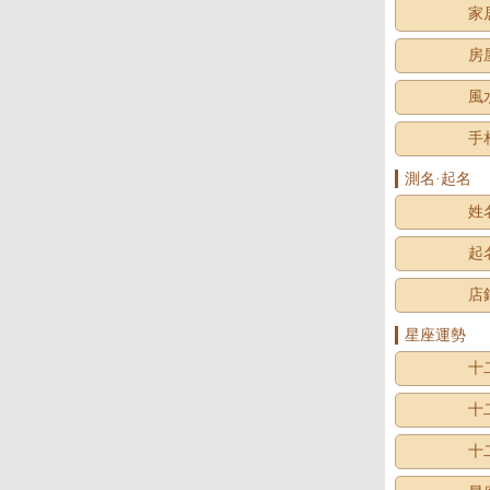
家
房
風
手
測名·起名
姓
起
店
星座運勢
十
十
十