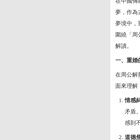
在中國傳
夢，作為
夢境中，
圍繞「周
解讀。
一、重婚
在周公解
面來理解
情感
矛盾
感到
道德