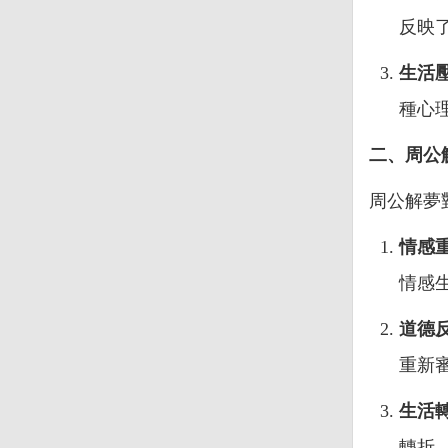
反映
生活
種心
二、周公
周公解夢
情感
情感
道德
重新
生活
轉折