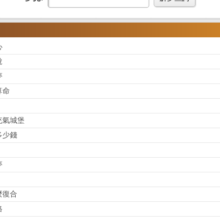
心
說
夢
算命
充氣城堡
多少錢
夢
麼復合
格