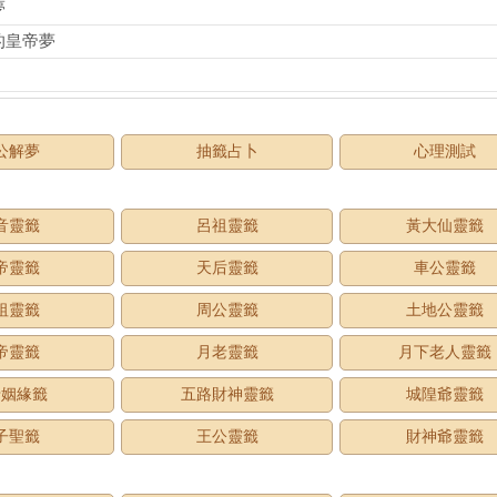
夢
的皇帝夢
公解夢
抽籤占卜
心理測試
音靈籤
呂祖靈籤
黃大仙靈籤
帝靈籤
天后靈籤
車公靈籤
祖靈籤
周公靈籤
土地公靈籤
帝靈籤
月老靈籤
月下老人靈籤
老姻緣籤
五路財神靈籤
城隍爺靈籤
子聖籤
王公靈籤
財神爺靈籤