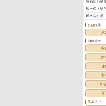
雞肉周公解
酸一個太監
風水魚缸櫃
全站推薦
周
抽籤算命
觀
關
佛
北
月
孔
風水·占卜