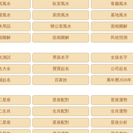
居風水
臥室風水
客廳風水
屋風水
廚房風水
墓地風水
水用品
辦公室風水
面相圖解
相圖解
痣相圖解
民俗預測
名測試
男孩名字
女孩名字
名大全
寶寶起名
公司起名
鋪起名
百家姓
萬年曆2026年
二星座
星座配對
星座運勢
二生肖
生肖配對
生肖運勢
二星座
星座配對
星座分析