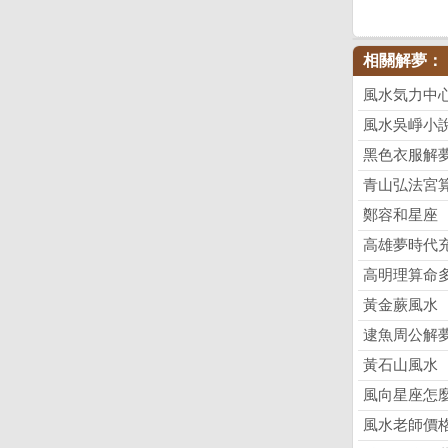
相關解夢：
風水気力中
風水吳崢小
黑色衣服解
青山弘法宮
鄭容和星座
高雄夢時代
高明理算命
黃金蕨風水
逮魚周公解
黃石山風水
風向星座怎
風水老師價