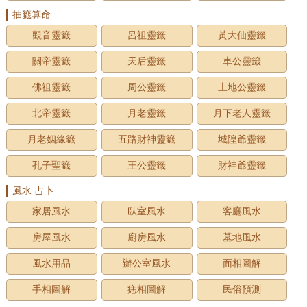
抽籤算命
觀音靈籤
呂祖靈籤
黃大仙靈籤
關帝靈籤
天后靈籤
車公靈籤
佛祖靈籤
周公靈籤
土地公靈籤
北帝靈籤
月老靈籤
月下老人靈籤
月老姻緣籤
五路財神靈籤
城隍爺靈籤
孔子聖籤
王公靈籤
財神爺靈籤
風水·占卜
家居風水
臥室風水
客廳風水
房屋風水
廚房風水
墓地風水
風水用品
辦公室風水
面相圖解
手相圖解
痣相圖解
民俗預測