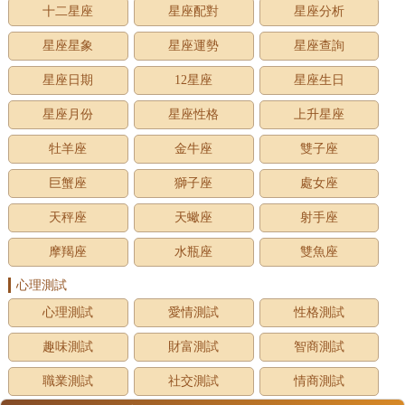
十二星座
星座配對
星座分析
星座星象
星座運勢
星座查詢
星座日期
12星座
星座生日
星座月份
星座性格
上升星座
牡羊座
金牛座
雙子座
巨蟹座
獅子座
處女座
天秤座
天蠍座
射手座
摩羯座
水瓶座
雙魚座
心理測試
心理測試
愛情測試
性格測試
趣味測試
財富測試
智商測試
職業測試
社交測試
情商測試