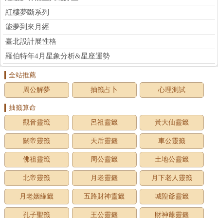
紅樓夢斷系列
能夢到來月經
臺北設計展性格
羅伯特年4月星象分析&星座運勢
全站推薦
周公解夢
抽籤占卜
心理測試
抽籤算命
觀音靈籤
呂祖靈籤
黃大仙靈籤
關帝靈籤
天后靈籤
車公靈籤
佛祖靈籤
周公靈籤
土地公靈籤
北帝靈籤
月老靈籤
月下老人靈籤
月老姻緣籤
五路財神靈籤
城隍爺靈籤
孔子聖籤
王公靈籤
財神爺靈籤