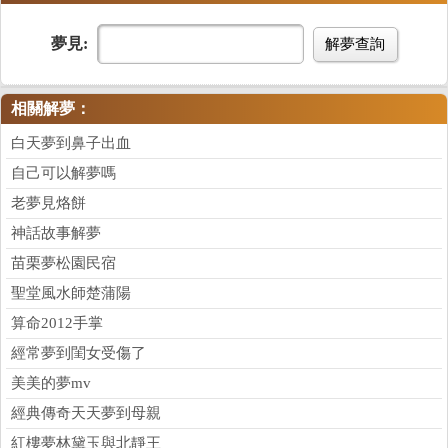
夢見:
解夢查詢
相關解夢：
白天夢到鼻子出血
自己可以解夢嗎
老夢見烙餅
神話故事解夢
苗栗夢松園民宿
聖堂風水師楚蒲陽
算命2012手掌
經常夢到閨女受傷了
美美的夢mv
經典傳奇天天夢到母親
紅樓夢林黛玉與北靜王