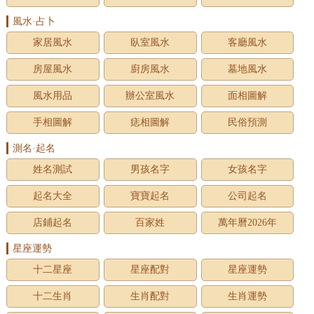
風水·占卜
家居風水
臥室風水
客廳風水
房屋風水
廚房風水
墓地風水
風水用品
辦公室風水
面相圖解
手相圖解
痣相圖解
民俗預測
測名·起名
姓名測試
男孩名字
女孩名字
起名大全
寶寶起名
公司起名
店鋪起名
百家姓
萬年曆2026年
星座運勢
十二星座
星座配對
星座運勢
十二生肖
生肖配對
生肖運勢