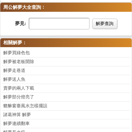
：
周公解夢大全查詢
夢見:
解夢查詢
相關解夢：
解夢買綠色包
解夢被老板開除
解夢走巷道
解夢送人魚
賣夢的兩人下載
解夢部分燈亮了
貔貅窗臺風水怎樣擺設
諸葛神算 解夢
解夢連續翻車