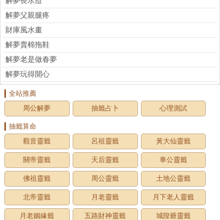
解夢長水痘
解夢父親腿疼
財庫風水畫
解夢賣棉拖鞋
解夢老是做春夢
解夢玩得開心
全站推薦
周公解夢
抽籤占卜
心理測試
抽籤算命
觀音靈籤
呂祖靈籤
黃大仙靈籤
關帝靈籤
天后靈籤
車公靈籤
佛祖靈籤
周公靈籤
土地公靈籤
北帝靈籤
月老靈籤
月下老人靈籤
月老姻緣籤
五路財神靈籤
城隍爺靈籤