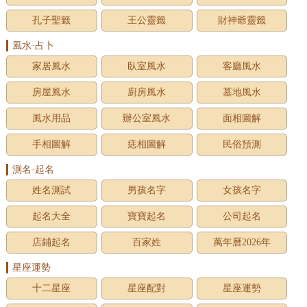
孔子聖籤
王公靈籤
財神爺靈籤
風水·占卜
家居風水
臥室風水
客廳風水
房屋風水
廚房風水
墓地風水
風水用品
辦公室風水
面相圖解
手相圖解
痣相圖解
民俗預測
測名·起名
姓名測試
男孩名字
女孩名字
起名大全
寶寶起名
公司起名
店鋪起名
百家姓
萬年曆2026年
星座運勢
十二星座
星座配對
星座運勢