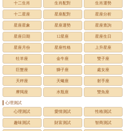
十二生肖
生肖配對
生肖運勢
十二星座
星座配對
星座分析
星座星象
星座運勢
星座查詢
星座日期
12星座
星座生日
星座月份
星座性格
上升星座
牡羊座
金牛座
雙子座
巨蟹座
獅子座
處女座
天秤座
天蠍座
射手座
摩羯座
水瓶座
雙魚座
心理測試
心理測試
愛情測試
性格測試
趣味測試
財富測試
智商測試