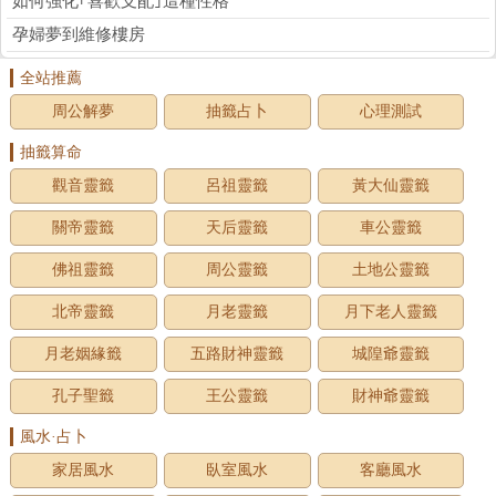
如何強化｢喜歡支配｣這種性格
孕婦夢到維修樓房
全站推薦
周公解夢
抽籤占卜
心理測試
抽籤算命
觀音靈籤
呂祖靈籤
黃大仙靈籤
關帝靈籤
天后靈籤
車公靈籤
佛祖靈籤
周公靈籤
土地公靈籤
北帝靈籤
月老靈籤
月下老人靈籤
月老姻緣籤
五路財神靈籤
城隍爺靈籤
孔子聖籤
王公靈籤
財神爺靈籤
風水·占卜
家居風水
臥室風水
客廳風水