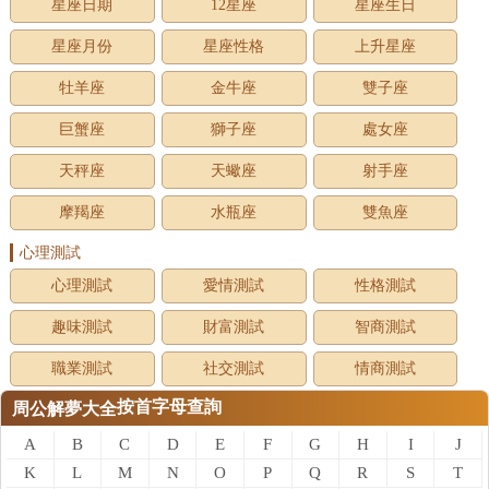
星座日期
12星座
星座生日
星座月份
星座性格
上升星座
牡羊座
金牛座
雙子座
巨蟹座
獅子座
處女座
天秤座
天蠍座
射手座
摩羯座
水瓶座
雙魚座
心理測試
心理測試
愛情測試
性格測試
趣味測試
財富測試
智商測試
職業測試
社交測試
情商測試
按首字母查詢
周公解夢大全
A
B
C
D
E
F
G
H
I
J
K
L
M
N
O
P
Q
R
S
T