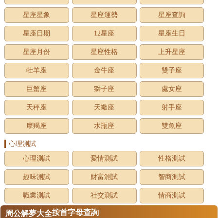
星座星象
星座運勢
星座查詢
星座日期
12星座
星座生日
星座月份
星座性格
上升星座
牡羊座
金牛座
雙子座
巨蟹座
獅子座
處女座
天秤座
天蠍座
射手座
摩羯座
水瓶座
雙魚座
心理測試
心理測試
愛情測試
性格測試
趣味測試
財富測試
智商測試
職業測試
社交測試
情商測試
按首字母查詢
周公解夢大全