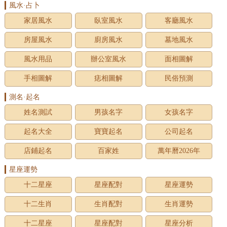
風水·占卜
家居風水
臥室風水
客廳風水
房屋風水
廚房風水
墓地風水
風水用品
辦公室風水
面相圖解
手相圖解
痣相圖解
民俗預測
測名·起名
姓名測試
男孩名字
女孩名字
起名大全
寶寶起名
公司起名
店鋪起名
百家姓
萬年曆2026年
星座運勢
十二星座
星座配對
星座運勢
十二生肖
生肖配對
生肖運勢
十二星座
星座配對
星座分析