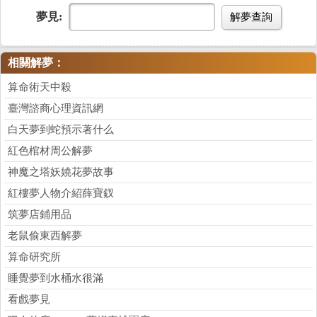
夢見:
解夢查詢
相關解夢：
算命術天中殺
臺灣諮商心理資訊網
白天夢到蛇預示著什么
紅色棺材周公解夢
神魔之塔妖嬈花夢故事
紅樓夢人物介紹薛寶釵
筑夢店鋪用品
老鼠偷東西解夢
算命研究所
睡覺夢到水桶水很滿
看戲夢見