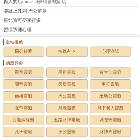
職人的店musashi夢繕喜桃園店
腳趾上扎刺 周公解夢
臺北寶可夢哪裡多
習慣趴睡心理
全站推薦
周公解夢
抽籤占卜
心理測試
抽籤算命
觀音靈籤
呂祖靈籤
黃大仙靈籤
關帝靈籤
天后靈籤
車公靈籤
佛祖靈籤
周公靈籤
土地公靈籤
北帝靈籤
月老靈籤
月下老人靈籤
月老姻緣籤
五路財神靈籤
城隍爺靈籤
孔子聖籤
王公靈籤
財神爺靈籤