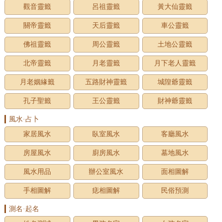
觀音靈籤
呂祖靈籤
黃大仙靈籤
關帝靈籤
天后靈籤
車公靈籤
佛祖靈籤
周公靈籤
土地公靈籤
北帝靈籤
月老靈籤
月下老人靈籤
月老姻緣籤
五路財神靈籤
城隍爺靈籤
孔子聖籤
王公靈籤
財神爺靈籤
風水·占卜
家居風水
臥室風水
客廳風水
房屋風水
廚房風水
墓地風水
風水用品
辦公室風水
面相圖解
手相圖解
痣相圖解
民俗預測
測名·起名