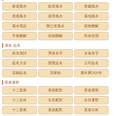
家居風水
臥室風水
客廳風水
房屋風水
廚房風水
墓地風水
風水用品
辦公室風水
面相圖解
手相圖解
痣相圖解
民俗預測
測名·起名
姓名測試
男孩名字
女孩名字
起名大全
寶寶起名
公司起名
店鋪起名
百家姓
萬年曆2026年
星座運勢
十二星座
星座配對
星座運勢
十二生肖
生肖配對
生肖運勢
十二星座
星座配對
星座分析