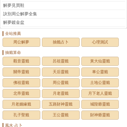
解夢見買鞋
訣別周公解夢全集
解夢鍍金盆
全站推薦
周公解夢
抽籤占卜
心理測試
抽籤算命
觀音靈籤
呂祖靈籤
黃大仙靈籤
關帝靈籤
天后靈籤
車公靈籤
佛祖靈籤
周公靈籤
土地公靈籤
北帝靈籤
月老靈籤
月下老人靈籤
月老姻緣籤
五路財神靈籤
城隍爺靈籤
孔子聖籤
王公靈籤
財神爺靈籤
風水·占卜