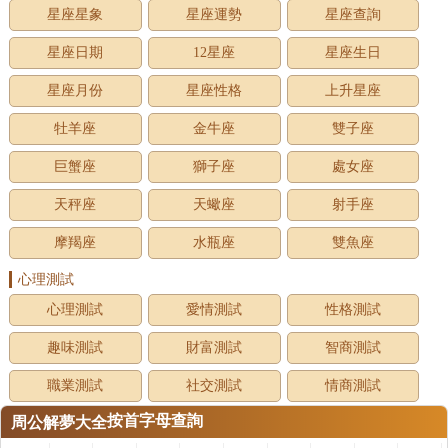
星座星象
星座運勢
星座查詢
星座日期
12星座
星座生日
星座月份
星座性格
上升星座
牡羊座
金牛座
雙子座
巨蟹座
獅子座
處女座
天秤座
天蠍座
射手座
摩羯座
水瓶座
雙魚座
心理測試
心理測試
愛情測試
性格測試
趣味測試
財富測試
智商測試
職業測試
社交測試
情商測試
按首字母查詢
周公解夢大全