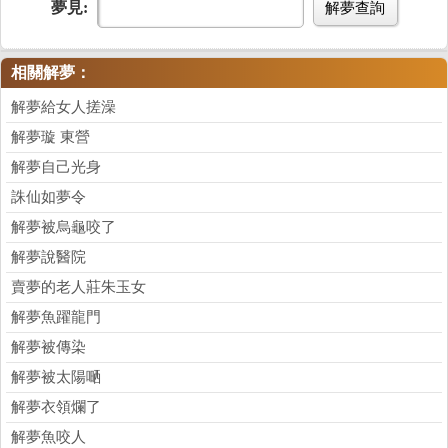
夢見:
解夢查詢
相關解夢：
解夢給女人搓澡
解夢璇 東營
解夢自己光身
誅仙如夢令
解夢被烏龜咬了
解夢說醫院
賣夢的老人莊朱玉女
解夢魚躍龍門
解夢被傳染
解夢被太陽嗮
解夢衣領爛了
解夢魚咬人