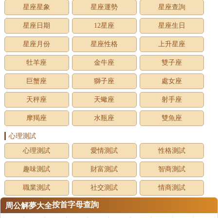
星座星象
星座運勢
星座查詢
星座日期
12星座
星座生日
星座月份
星座性格
上升星座
牡羊座
金牛座
雙子座
巨蟹座
獅子座
處女座
天秤座
天蠍座
射手座
摩羯座
水瓶座
雙魚座
心理測試
心理測試
愛情測試
性格測試
趣味測試
財富測試
智商測試
職業測試
社交測試
情商測試
按首字母查詢
周公解夢大全