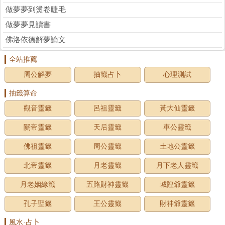
做夢夢到燙卷睫毛
做夢夢見讀書
佛洛依德解夢論文
全站推薦
周公解夢
抽籤占卜
心理測試
抽籤算命
觀音靈籤
呂祖靈籤
黃大仙靈籤
關帝靈籤
天后靈籤
車公靈籤
佛祖靈籤
周公靈籤
土地公靈籤
北帝靈籤
月老靈籤
月下老人靈籤
月老姻緣籤
五路財神靈籤
城隍爺靈籤
孔子聖籤
王公靈籤
財神爺靈籤
風水·占卜