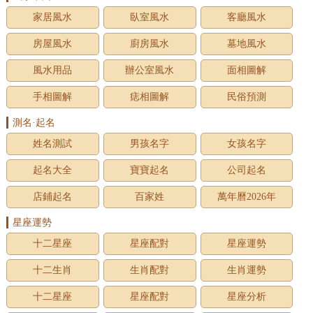
家居風水
臥室風水
客廳風水
房屋風水
廚房風水
墓地風水
風水用品
辦公室風水
面相圖解
手相圖解
痣相圖解
民俗預測
測名·起名
姓名測試
男孩名字
女孩名字
起名大全
寶寶起名
公司起名
店鋪起名
百家姓
萬年曆2026年
星座運勢
十二星座
星座配對
星座運勢
十二生肖
生肖配對
生肖運勢
十二星座
星座配對
星座分析