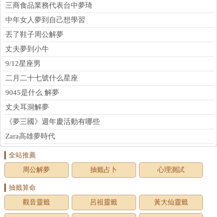
三商食品業務代表台中夢琦
中年女人夢到自己想學習
丟了鞋子周公解夢
丈夫夢到小牛
9/12星座男
二月二十七號什么星座
9045是什么 解夢
丈夫耳洞解夢
《夢三國》週年慶活動有哪些
Zara高雄夢時代
全站推薦
周公解夢
抽籤占卜
心理測試
抽籤算命
觀音靈籤
呂祖靈籤
黃大仙靈籤