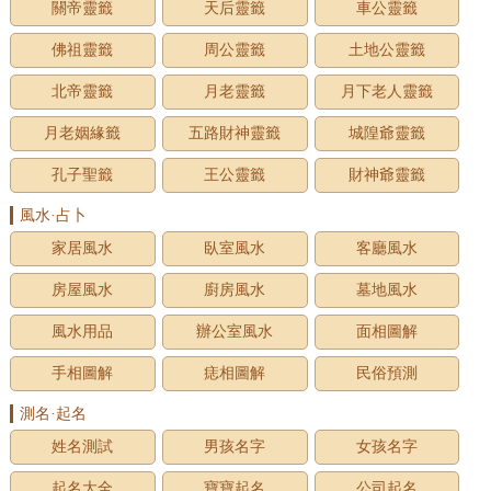
關帝靈籤
天后靈籤
車公靈籤
佛祖靈籤
周公靈籤
土地公靈籤
北帝靈籤
月老靈籤
月下老人靈籤
月老姻緣籤
五路財神靈籤
城隍爺靈籤
孔子聖籤
王公靈籤
財神爺靈籤
風水·占卜
家居風水
臥室風水
客廳風水
房屋風水
廚房風水
墓地風水
風水用品
辦公室風水
面相圖解
手相圖解
痣相圖解
民俗預測
測名·起名
姓名測試
男孩名字
女孩名字
起名大全
寶寶起名
公司起名