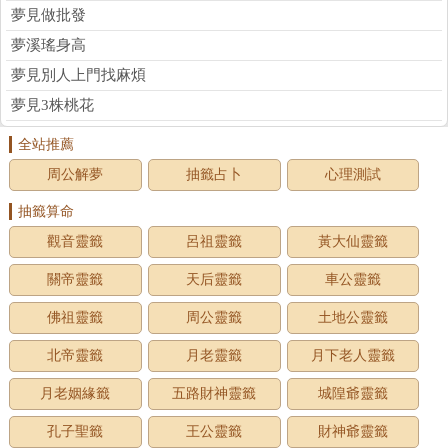
夢見做批發
夢溪瑤身高
夢見別人上門找麻煩
夢見3株桃花
全站推薦
周公解夢
抽籤占卜
心理測試
抽籤算命
觀音靈籤
呂祖靈籤
黃大仙靈籤
關帝靈籤
天后靈籤
車公靈籤
佛祖靈籤
周公靈籤
土地公靈籤
北帝靈籤
月老靈籤
月下老人靈籤
月老姻緣籤
五路財神靈籤
城隍爺靈籤
孔子聖籤
王公靈籤
財神爺靈籤