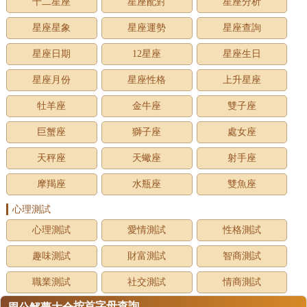
十二星座
星座配對
星座分析
星座星象
星座運勢
星座查詢
星座日期
12星座
星座生日
星座月份
星座性格
上升星座
牡羊座
金牛座
雙子座
巨蟹座
獅子座
處女座
天秤座
天蠍座
射手座
摩羯座
水瓶座
雙魚座
心理測試
心理測試
愛情測試
性格測試
趣味測試
財富測試
智商測試
職業測試
社交測試
情商測試
按首字母查詢