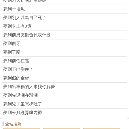
夢到別人送我貓窩好嗎
夢到一堆魚
夢到別人以為自己死了
夢到卡上有3億
夢到前男友復合代表什麼
夢到側牙
夢到了龍
夢到前任在逃
夢到下巴變瘦了
夢到假的金蛋
夢到出車禍的人來找你解夢
夢到先退潮在漲潮
夢到兒子坐電梯吐了
夢到來月經弄臟內褲
全站推薦