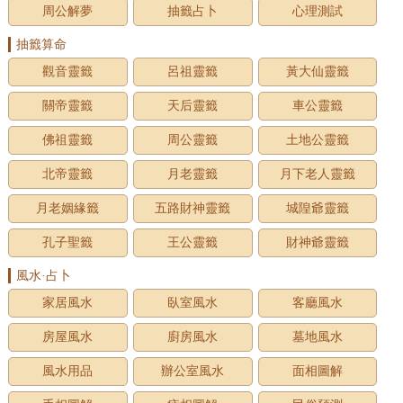
周公解夢
抽籤占卜
心理測試
抽籤算命
觀音靈籤
呂祖靈籤
黃大仙靈籤
關帝靈籤
天后靈籤
車公靈籤
佛祖靈籤
周公靈籤
土地公靈籤
北帝靈籤
月老靈籤
月下老人靈籤
月老姻緣籤
五路財神靈籤
城隍爺靈籤
孔子聖籤
王公靈籤
財神爺靈籤
風水·占卜
家居風水
臥室風水
客廳風水
房屋風水
廚房風水
墓地風水
風水用品
辦公室風水
面相圖解