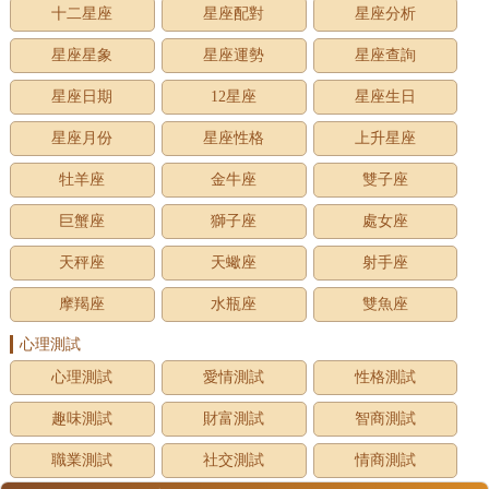
十二星座
星座配對
星座分析
星座星象
星座運勢
星座查詢
星座日期
12星座
星座生日
星座月份
星座性格
上升星座
牡羊座
金牛座
雙子座
巨蟹座
獅子座
處女座
天秤座
天蠍座
射手座
摩羯座
水瓶座
雙魚座
心理測試
心理測試
愛情測試
性格測試
趣味測試
財富測試
智商測試
職業測試
社交測試
情商測試