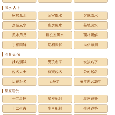
風水·占卜
家居風水
臥室風水
客廳風水
房屋風水
廚房風水
墓地風水
風水用品
辦公室風水
面相圖解
手相圖解
痣相圖解
民俗預測
測名·起名
姓名測試
男孩名字
女孩名字
起名大全
寶寶起名
公司起名
店鋪起名
百家姓
萬年曆2026年
星座運勢
十二星座
星座配對
星座運勢
十二生肖
生肖配對
生肖運勢