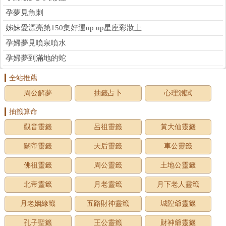
孕夢見魚刺
姊妹愛漂亮第150集好運up up星座彩妝上
孕婦夢見噴泉噴水
孕婦夢到滿地的蛇
全站推薦
周公解夢
抽籤占卜
心理測試
抽籤算命
觀音靈籤
呂祖靈籤
黃大仙靈籤
關帝靈籤
天后靈籤
車公靈籤
佛祖靈籤
周公靈籤
土地公靈籤
北帝靈籤
月老靈籤
月下老人靈籤
月老姻緣籤
五路財神靈籤
城隍爺靈籤
孔子聖籤
王公靈籤
財神爺靈籤