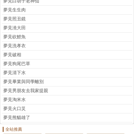
夢見白胡子老神仙
夢見生生肉
夢見照丑鏡
夢見澆大田
夢見砍鯉魚
夢見洗孝衣
夢見破相
夢見狗尾巴草
夢見清下水
夢見畢業與同學離別
夢見男朋友去我家提親
夢見淘米水
夢見火口災
夢見熊貓雄了
全站推薦