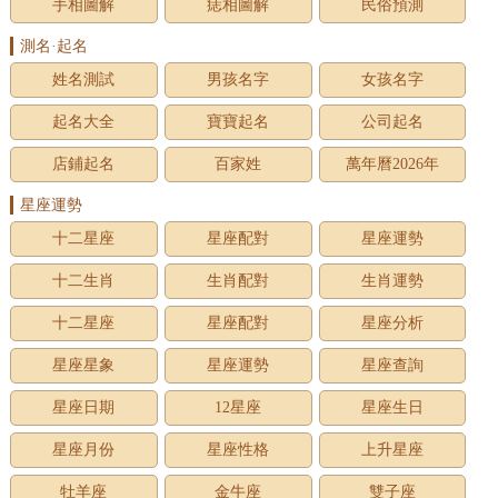
手相圖解
痣相圖解
民俗預測
測名·起名
姓名測試
男孩名字
女孩名字
起名大全
寶寶起名
公司起名
店鋪起名
百家姓
萬年曆2026年
星座運勢
十二星座
星座配對
星座運勢
十二生肖
生肖配對
生肖運勢
十二星座
星座配對
星座分析
星座星象
星座運勢
星座查詢
星座日期
12星座
星座生日
星座月份
星座性格
上升星座
牡羊座
金牛座
雙子座