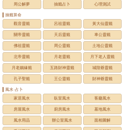
周公解夢
抽籤占卜
心理測試
抽籤算命
觀音靈籤
呂祖靈籤
黃大仙靈籤
關帝靈籤
天后靈籤
車公靈籤
佛祖靈籤
周公靈籤
土地公靈籤
北帝靈籤
月老靈籤
月下老人靈籤
月老姻緣籤
五路財神靈籤
城隍爺靈籤
孔子聖籤
王公靈籤
財神爺靈籤
風水·占卜
家居風水
臥室風水
客廳風水
房屋風水
廚房風水
墓地風水
風水用品
辦公室風水
面相圖解