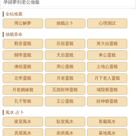
孕婦夢到老公做飯
全站推薦
周公解夢
抽籤占卜
心理測試
抽籤算命
觀音靈籤
呂祖靈籤
黃大仙靈籤
關帝靈籤
天后靈籤
車公靈籤
佛祖靈籤
周公靈籤
土地公靈籤
北帝靈籤
月老靈籤
月下老人靈籤
月老姻緣籤
五路財神靈籤
城隍爺靈籤
孔子聖籤
王公靈籤
財神爺靈籤
風水·占卜
家居風水
臥室風水
客廳風水
房屋風水
廚房風水
墓地風水