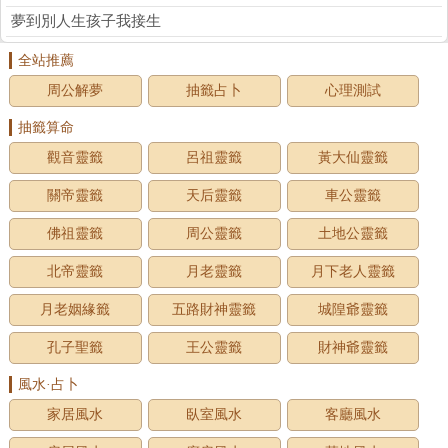
夢到別人生孩子我接生
全站推薦
周公解夢
抽籤占卜
心理測試
抽籤算命
觀音靈籤
呂祖靈籤
黃大仙靈籤
關帝靈籤
天后靈籤
車公靈籤
佛祖靈籤
周公靈籤
土地公靈籤
北帝靈籤
月老靈籤
月下老人靈籤
月老姻緣籤
五路財神靈籤
城隍爺靈籤
孔子聖籤
王公靈籤
財神爺靈籤
風水·占卜
家居風水
臥室風水
客廳風水