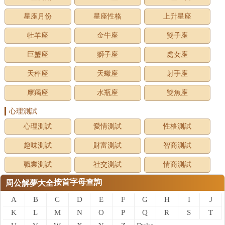
星座月份
星座性格
上升星座
牡羊座
金牛座
雙子座
巨蟹座
獅子座
處女座
天秤座
天蠍座
射手座
摩羯座
水瓶座
雙魚座
心理測試
心理測試
愛情測試
性格測試
趣味測試
財富測試
智商測試
職業測試
社交測試
情商測試
按首字母查詢
周公解夢大全
A
B
C
D
E
F
G
H
I
J
K
L
M
N
O
P
Q
R
S
T