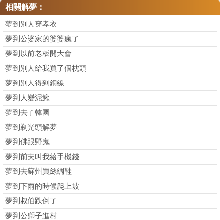
相關解夢：
夢到別人穿孝衣
夢到公婆家的婆婆瘋了
夢到以前老板開大會
夢到別人給我買了個枕頭
夢到別人得到銅線
夢到人變泥鰍
夢到去了韓國
夢到剃光頭解夢
夢到佛跟野鬼
夢到前夫叫我給手機錢
夢到去蘇州買絲綢鞋
夢到下雨的時候爬上坡
夢到叔伯跌倒了
夢到公獅子進村