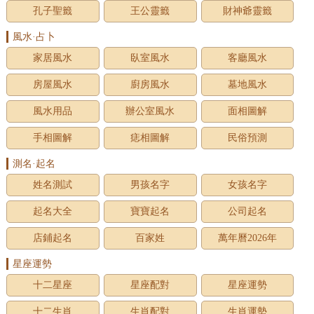
孔子聖籤
王公靈籤
財神爺靈籤
風水·占卜
家居風水
臥室風水
客廳風水
房屋風水
廚房風水
墓地風水
風水用品
辦公室風水
面相圖解
手相圖解
痣相圖解
民俗預測
測名·起名
姓名測試
男孩名字
女孩名字
起名大全
寶寶起名
公司起名
店鋪起名
百家姓
萬年曆2026年
星座運勢
十二星座
星座配對
星座運勢
十二生肖
生肖配對
生肖運勢