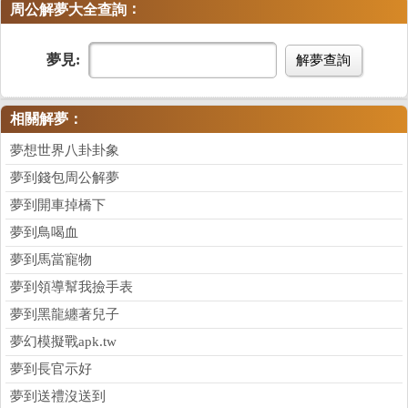
：
周公解夢大全查詢
夢見:
解夢查詢
相關解夢：
夢想世界八卦卦象
夢到錢包周公解夢
夢到開車掉橋下
夢到鳥喝血
夢到馬當寵物
夢到領導幫我撿手表
夢到黑龍纏著兒子
夢幻模擬戰apk.tw
夢到長官示好
夢到送禮沒送到