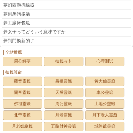
夢幻西游擠線器
夢到黑狗撒嬌
夢工廠床包魚
夢女子ってどういう意味ですか
夢到門換新的了
全站推薦
周公解夢
抽籤占卜
心理測試
抽籤算命
觀音靈籤
呂祖靈籤
黃大仙靈籤
關帝靈籤
天后靈籤
車公靈籤
佛祖靈籤
周公靈籤
土地公靈籤
北帝靈籤
月老靈籤
月下老人靈籤
月老姻緣籤
五路財神靈籤
城隍爺靈籤