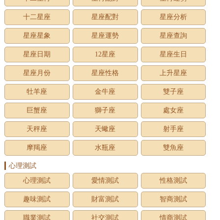
十二星座
星座配對
星座分析
星座星象
星座運勢
星座查詢
星座日期
12星座
星座生日
星座月份
星座性格
上升星座
牡羊座
金牛座
雙子座
巨蟹座
獅子座
處女座
天秤座
天蠍座
射手座
摩羯座
水瓶座
雙魚座
心理測試
心理測試
愛情測試
性格測試
趣味測試
財富測試
智商測試
職業測試
社交測試
情商測試