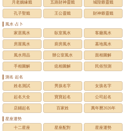
月老姻緣籤
五路財神靈籤
城隍爺靈籤
孔子聖籤
王公靈籤
財神爺靈籤
風水·占卜
家居風水
臥室風水
客廳風水
房屋風水
廚房風水
墓地風水
風水用品
辦公室風水
面相圖解
手相圖解
痣相圖解
民俗預測
測名·起名
姓名測試
男孩名字
女孩名字
起名大全
寶寶起名
公司起名
店鋪起名
百家姓
萬年曆2026年
星座運勢
十二星座
星座配對
星座運勢