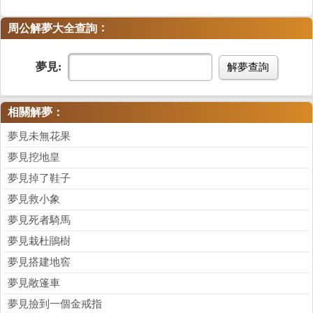
：
周公解夢大全查詢
夢見:
解夢查詢
相關解夢：
夢見未無花果
夢見挖地皇
夢見掉了鞋子
夢見救小象
夢見死者騎馬
夢見栽杜鵑樹
夢見搭建地窖
夢見敞篷車
夢見撿到一個金戒指