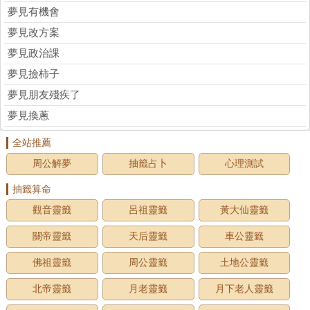
夢見有機會
夢見改方案
夢見政治課
夢見撿柿子
夢見朋友殘疾了
夢見換蔥
全站推薦
周公解夢
抽籤占卜
心理測試
抽籤算命
觀音靈籤
呂祖靈籤
黃大仙靈籤
關帝靈籤
天后靈籤
車公靈籤
佛祖靈籤
周公靈籤
土地公靈籤
北帝靈籤
月老靈籤
月下老人靈籤