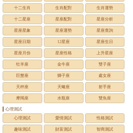
十二生肖
生肖配對
生肖運勢
十二星座
星座配對
星座分析
星座星象
星座運勢
星座查詢
星座日期
12星座
星座生日
星座月份
星座性格
上升星座
牡羊座
金牛座
雙子座
巨蟹座
獅子座
處女座
天秤座
天蠍座
射手座
摩羯座
水瓶座
雙魚座
心理測試
心理測試
愛情測試
性格測試
趣味測試
財富測試
智商測試