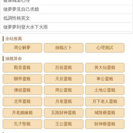
健康職業心理
做夢夢見自己求婚
低調性格英文
做夢夢到發大水下大雨
全站推薦
周公解夢
抽籤占卜
心理測試
抽籤算命
觀音靈籤
呂祖靈籤
黃大仙靈籤
關帝靈籤
天后靈籤
車公靈籤
佛祖靈籤
周公靈籤
土地公靈籤
北帝靈籤
月老靈籤
月下老人靈籤
月老姻緣籤
五路財神靈籤
城隍爺靈籤
孔子聖籤
王公靈籤
財神爺靈籤