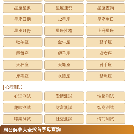
星座星象
星座運勢
星座查詢
星座日期
12星座
星座生日
星座月份
星座性格
上升星座
牡羊座
金牛座
雙子座
巨蟹座
獅子座
處女座
天秤座
天蠍座
射手座
摩羯座
水瓶座
雙魚座
心理測試
心理測試
愛情測試
性格測試
趣味測試
財富測試
智商測試
職業測試
社交測試
情商測試
按首字母查詢
周公解夢大全