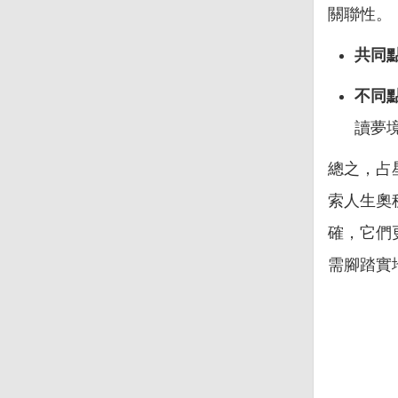
關聯性。
共同
不同
讀夢
總之，占
索人生奧
確，它們
需腳踏實