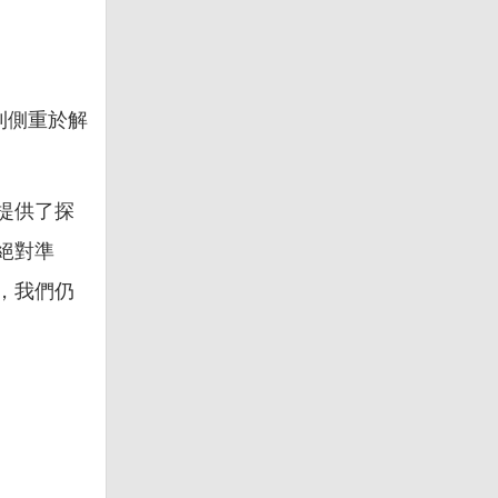
則側重於解
提供了探
絕對準
，我們仍