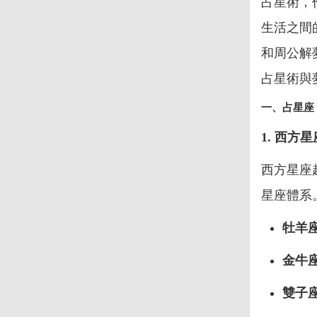
占星術，
生活之間
和周公解
占星術與
一、占星座
1. 西方
西方星座
星座體系
牡羊
金牛
雙子