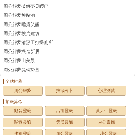
周公解夢破解夢見啞巴
周公解夢煉豬油
周公解夢睡覺笑醒
周公解夢樓房建筑
周公解夢清潔工打掃廁所
周公解夢搬進新居
周公解夢山美景
周公解夢獎碼掃墓
全站推薦
周公解夢
抽籤占卜
心理測試
抽籤算命
觀音靈籤
呂祖靈籤
黃大仙靈籤
關帝靈籤
天后靈籤
車公靈籤
佛祖靈籤
周公靈籤
土地公靈籤