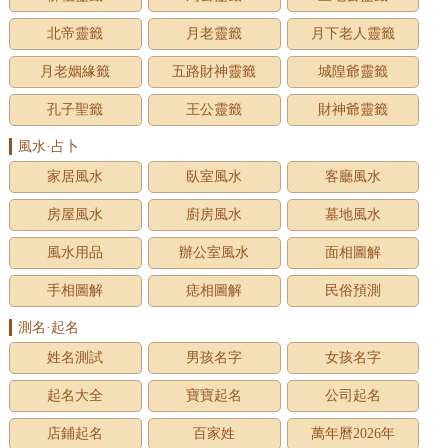
北帝靈籤
月老靈籤
月下老人靈籤
月老姻緣籤
五路財神靈籤
城隍爺靈籤
孔子聖籤
王公靈籤
財神爺靈籤
風水·占卜
家居風水
臥室風水
客廳風水
房屋風水
廚房風水
墓地風水
風水用品
辦公室風水
面相圖解
手相圖解
痣相圖解
民俗預測
測名·起名
姓名測試
男孩名字
女孩名字
起名大全
寶寶起名
公司起名
店鋪起名
百家姓
萬年曆2026年