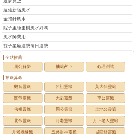
還夢見上
遠雄新宿風水
金扣針風水
院子里種棗樹風水好嗎
風水師費用
雙子星座運勢每日運勢
全站推薦
周公解夢
抽籤占卜
心理測試
抽籤算命
觀音靈籤
呂祖靈籤
黃大仙靈籤
關帝靈籤
天后靈籤
車公靈籤
佛祖靈籤
周公靈籤
土地公靈籤
北帝靈籤
月老靈籤
月下老人靈籤
月老姻緣籤
五路財神靈籤
城隍爺靈籤