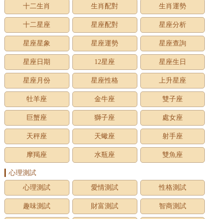
十二生肖
生肖配對
生肖運勢
十二星座
星座配對
星座分析
星座星象
星座運勢
星座查詢
星座日期
12星座
星座生日
星座月份
星座性格
上升星座
牡羊座
金牛座
雙子座
巨蟹座
獅子座
處女座
天秤座
天蠍座
射手座
摩羯座
水瓶座
雙魚座
心理測試
心理測試
愛情測試
性格測試
趣味測試
財富測試
智商測試