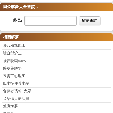
：
周公解夢大全查詢
夢見:
解夢查詢
相關解夢：
陽台植栽風水
驗血型汐止
飛夢映画miko
采草藥解夢
陳姿宇心理師
風水擺件黃水晶
食夢者瑪莉h大眾
音樂情人夢演員
魅魔海夢