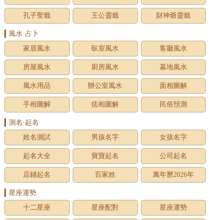
孔子聖籤
王公靈籤
財神爺靈籤
風水·占卜
家居風水
臥室風水
客廳風水
房屋風水
廚房風水
墓地風水
風水用品
辦公室風水
面相圖解
手相圖解
痣相圖解
民俗預測
測名·起名
姓名測試
男孩名字
女孩名字
起名大全
寶寶起名
公司起名
店鋪起名
百家姓
萬年曆2026年
星座運勢
十二星座
星座配對
星座運勢