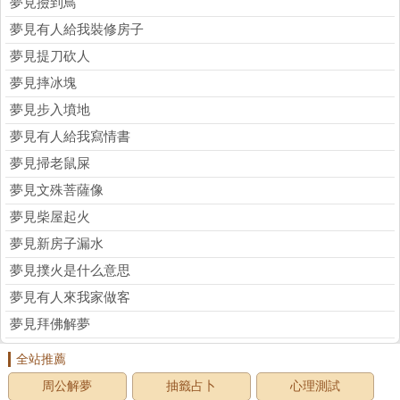
夢見撿到鳥
夢見有人給我裝修房子
夢見提刀砍人
夢見摔冰塊
夢見步入墳地
夢見有人給我寫情書
夢見掃老鼠屎
夢見文殊菩薩像
夢見柴屋起火
夢見新房子漏水
夢見撲火是什么意思
夢見有人來我家做客
夢見拜佛解夢
全站推薦
周公解夢
抽籤占卜
心理測試