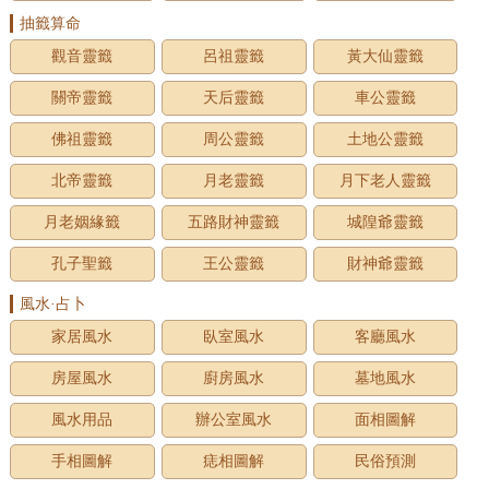
抽籤算命
觀音靈籤
呂祖靈籤
黃大仙靈籤
關帝靈籤
天后靈籤
車公靈籤
佛祖靈籤
周公靈籤
土地公靈籤
北帝靈籤
月老靈籤
月下老人靈籤
月老姻緣籤
五路財神靈籤
城隍爺靈籤
孔子聖籤
王公靈籤
財神爺靈籤
風水·占卜
家居風水
臥室風水
客廳風水
房屋風水
廚房風水
墓地風水
風水用品
辦公室風水
面相圖解
手相圖解
痣相圖解
民俗預測