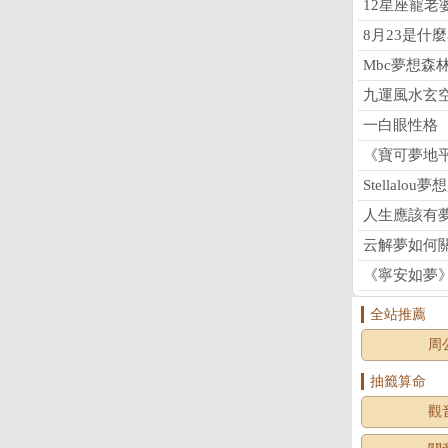
12星座寵老
8月23是什
Mbc夢想森
九運風水玄
一白眼性格
《寶可夢地
Stellalou
人生應該有
云解夢如何
《寧安如夢
全站推薦
周
抽籤算命
觀