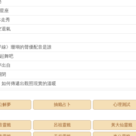
婆
麼星座
林走秀
空退氣
平線》珊瑚的聲優配音是誰
夢想起舞吧
夢出自
關閉
》如何傳遞出觀照現實的溫暖
公解夢
抽籤占卜
心理測試
音靈籤
呂祖靈籤
黃大仙靈籤