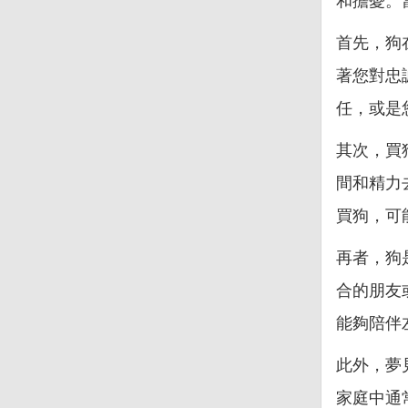
和擔憂。
首先，狗
著您對忠
任，或是
其次，買
間和精力
買狗，可
再者，狗
合的朋友
能夠陪伴
此外，夢
家庭中通