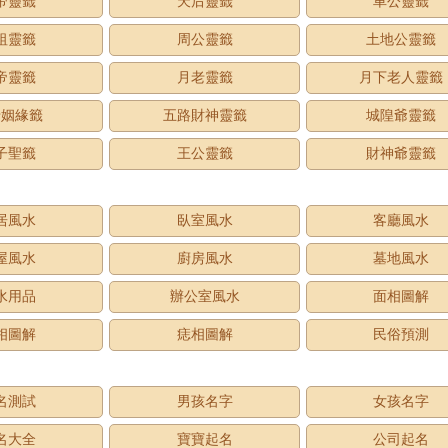
帝靈籤
天后靈籤
車公靈籤
祖靈籤
周公靈籤
土地公靈籤
帝靈籤
月老靈籤
月下老人靈籤
老姻緣籤
五路財神靈籤
城隍爺靈籤
子聖籤
王公靈籤
財神爺靈籤
居風水
臥室風水
客廳風水
屋風水
廚房風水
墓地風水
水用品
辦公室風水
面相圖解
相圖解
痣相圖解
民俗預測
名測試
男孩名字
女孩名字
名大全
寶寶起名
公司起名