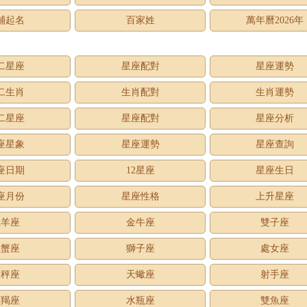
鋪起名
百家姓
萬年曆2026年
二星座
星座配對
星座運勢
二生肖
生肖配對
生肖運勢
二星座
星座配對
星座分析
座星象
星座運勢
星座查詢
座日期
12星座
星座生日
座月份
星座性格
上升星座
牡羊座
金牛座
雙子座
巨蟹座
獅子座
處女座
天秤座
天蠍座
射手座
摩羯座
水瓶座
雙魚座