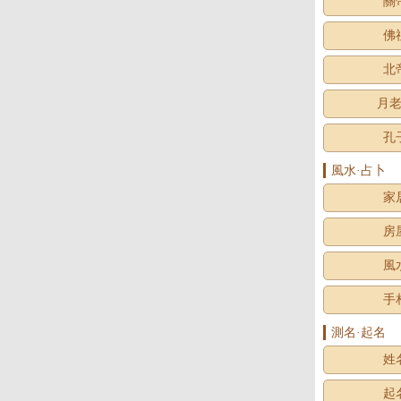
關
佛
北
月
孔
風水·占卜
家
房
風
手
測名·起名
姓
起