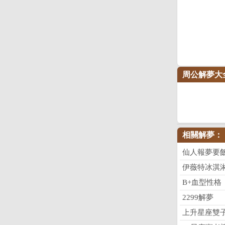
周公解夢大
相關解夢：
仙人報夢要
伊薇特冰淇
B+血型性格
2299解夢
上升星座雙