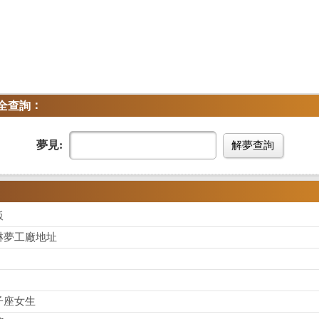
：
全查詢
夢見:
解夢查詢
飯
淋夢工廠地址
子座女生