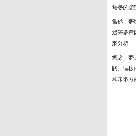
無憂的願
當然，夢
遇等多種
來分析。
總之，夢
關。這樣
和未來方