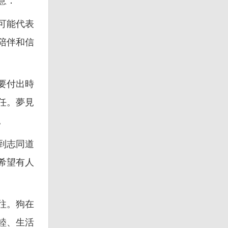
意：
可能代表
陪伴和信
要付出時
任。夢見
。
到志同道
希望有人
往。狗在
睦、生活