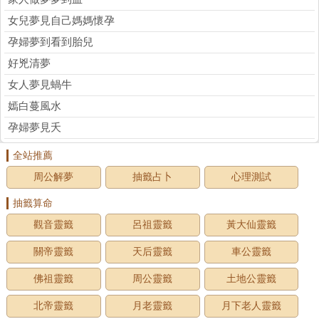
女兒夢見自己媽媽懷孕
孕婦夢到看到胎兒
好兇清夢
女人夢見蝸牛
嫣白蔓風水
孕婦夢見夭
全站推薦
周公解夢
抽籤占卜
心理測試
抽籤算命
觀音靈籤
呂祖靈籤
黃大仙靈籤
關帝靈籤
天后靈籤
車公靈籤
佛祖靈籤
周公靈籤
土地公靈籤
北帝靈籤
月老靈籤
月下老人靈籤