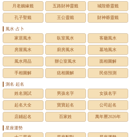
月老姻緣籤
五路財神靈籤
城隍爺靈籤
孔子聖籤
王公靈籤
財神爺靈籤
風水·占卜
家居風水
臥室風水
客廳風水
房屋風水
廚房風水
墓地風水
風水用品
辦公室風水
面相圖解
手相圖解
痣相圖解
民俗預測
測名·起名
姓名測試
男孩名字
女孩名字
起名大全
寶寶起名
公司起名
店鋪起名
百家姓
萬年曆2026年
星座運勢