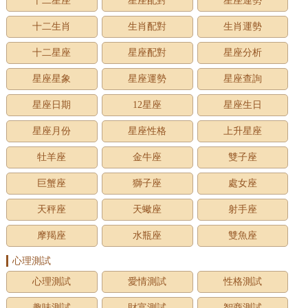
十二星座
星座配對
星座運勢
十二生肖
生肖配對
生肖運勢
十二星座
星座配對
星座分析
星座星象
星座運勢
星座查詢
星座日期
12星座
星座生日
星座月份
星座性格
上升星座
牡羊座
金牛座
雙子座
巨蟹座
獅子座
處女座
天秤座
天蠍座
射手座
摩羯座
水瓶座
雙魚座
心理測試
心理測試
愛情測試
性格測試
趣味測試
財富測試
智商測試