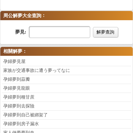
：
周公解夢大全查詢
夢見:
解夢查詢
相關解夢：
孕婦夢見屋
家族が交通事故に遭う夢ってなに
孕婦夢到蒜瓣
孕婦夢見龍眼
孕婦夢到種甘蔗
孕婦夢到去探險
孕婦夢到自己被綁架了
孕婦夢到房子漏水
家人做夢夢到血