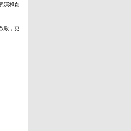
表演和創
致敬，更
。