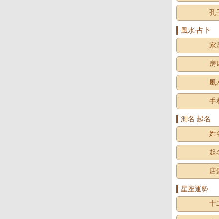
孔
風水·占卜
家
房
風
手
測名·起名
姓
起
店
星座運勢
十