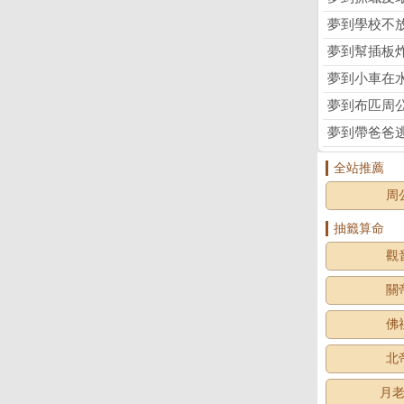
夢到學校不
夢到幫插板
夢到小車在
夢到布匹周
夢到帶爸爸
全站推薦
周
抽籤算命
觀
關
佛
北
月