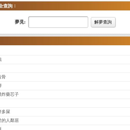
：
全查詢
夢見:
解夢查詢
鵝
蓋骨
腳
燃炸藥芯子
好多屎
世的人鄰居
蜥