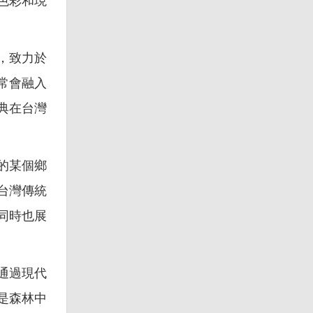
色彩和現
，致力於
常會融入
典在台灣
的某個鄉
台灣傳統
同時也展
通過現代
是森林中