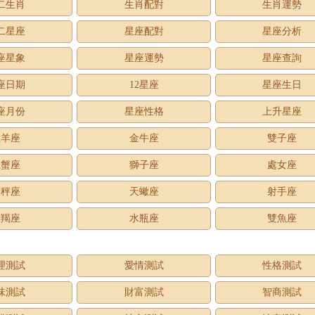
二生肖
生肖配對
生肖運勢
二星座
星座配對
星座分析
座星象
星座運勢
星座查詢
座日期
12星座
星座生日
座月份
星座性格
上升星座
牡羊座
金牛座
雙子座
巨蟹座
獅子座
處女座
天秤座
天蠍座
射手座
摩羯座
水瓶座
雙魚座
理測試
愛情測試
性格測試
味測試
財富測試
智商測試