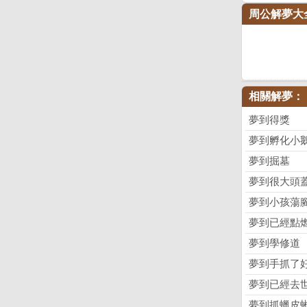
周公解夢大
相關解夢：
夢到得獎
夢到孵化小
夢到掘墓
夢到很大頭
夢到小孩蕩
夢到已經點
夢到學修道
夢到手抓了
夢到已經去
夢到抓蠟皮