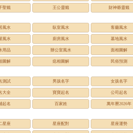
子聖籤
王公靈籤
財神爺靈籤
居風水
臥室風水
客廳風水
屋風水
廚房風水
墓地風水
水用品
辦公室風水
面相圖解
相圖解
痣相圖解
民俗預測
名測試
男孩名字
女孩名字
名大全
寶寶起名
公司起名
鋪起名
百家姓
萬年曆2026年
二星座
星座配對
星座運勢