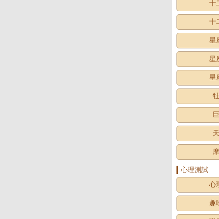
十
十
星
星
星
心理測試
心
趣