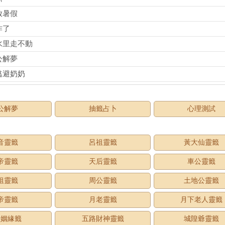
放暑假
炸了
水里走不動
公解夢
逃避奶奶
公解夢
抽籤占卜
心理測試
音靈籤
呂祖靈籤
黃大仙靈籤
帝靈籤
天后靈籤
車公靈籤
祖靈籤
周公靈籤
土地公靈籤
帝靈籤
月老靈籤
月下老人靈籤
老姻緣籤
五路財神靈籤
城隍爺靈籤