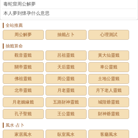
毒蛇窟周公解夢
本人夢到懷孕什么意思
全站推薦
周公解夢
抽籤占卜
心理測試
抽籤算命
觀音靈籤
呂祖靈籤
黃大仙靈籤
關帝靈籤
天后靈籤
車公靈籤
佛祖靈籤
周公靈籤
土地公靈籤
北帝靈籤
月老靈籤
月下老人靈籤
月老姻緣籤
五路財神靈籤
城隍爺靈籤
孔子聖籤
王公靈籤
財神爺靈籤
風水·占卜
家居風水
臥室風水
客廳風水