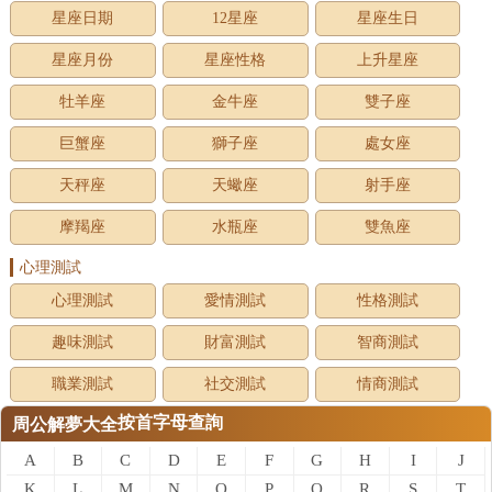
星座日期
12星座
星座生日
星座月份
星座性格
上升星座
牡羊座
金牛座
雙子座
巨蟹座
獅子座
處女座
天秤座
天蠍座
射手座
摩羯座
水瓶座
雙魚座
心理測試
心理測試
愛情測試
性格測試
趣味測試
財富測試
智商測試
職業測試
社交測試
情商測試
按首字母查詢
周公解夢大全
A
B
C
D
E
F
G
H
I
J
K
L
M
N
O
P
Q
R
S
T