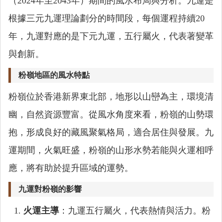
（2024年至2043年）期間的風水布局與分析。九運是
根據三元九運理論劃分的時間段，每個運程持續20
年，九運對應的是下元九運，五行屬火，代表著變革
與創新。
粉嶺地區的風水特點
粉嶺位於香港新界東北部，地形以山巒為主，環境清
幽，自然資源豐富。從風水角度來看，粉嶺的山勢環
抱，形成良好的藏風聚氣格局，適合居住與發展。九
運期間，火氣旺盛，粉嶺的山形水勢若能與火運相呼
應，將有助於提升區域的運勢。
九運對粉嶺的影響
火運主導
：九運五行屬火，代表熱情與活力。粉