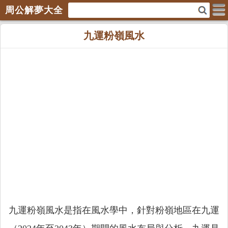
周公解夢大全
九運粉嶺風水
九運粉嶺風水是指在風水學中，針對粉嶺地區在九運