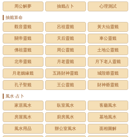
周公解夢
抽籤占卜
心理測試
抽籤算命
觀音靈籤
呂祖靈籤
黃大仙靈籤
關帝靈籤
天后靈籤
車公靈籤
佛祖靈籤
周公靈籤
土地公靈籤
北帝靈籤
月老靈籤
月下老人靈籤
月老姻緣籤
五路財神靈籤
城隍爺靈籤
孔子聖籤
王公靈籤
財神爺靈籤
風水·占卜
家居風水
臥室風水
客廳風水
房屋風水
廚房風水
墓地風水
風水用品
辦公室風水
面相圖解