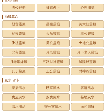
全站推薦
周公解夢
抽籤占卜
心理測試
抽籤算命
觀音靈籤
呂祖靈籤
黃大仙靈籤
關帝靈籤
天后靈籤
車公靈籤
佛祖靈籤
周公靈籤
土地公靈籤
北帝靈籤
月老靈籤
月下老人靈籤
月老姻緣籤
五路財神靈籤
城隍爺靈籤
孔子聖籤
王公靈籤
財神爺靈籤
風水·占卜
家居風水
臥室風水
客廳風水
房屋風水
廚房風水
墓地風水
風水用品
辦公室風水
面相圖解