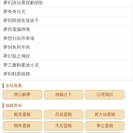
夢幻誅仙電視劇胡歌
夢奇奇台北
夢到陪朋友接孩子
夢到電腦摔壞
夢想社區停車場
夢到魚和羊肉
夢幻龍之傳說
夢工廠動畫迪士尼
夢到鞋跟很穩
全站推薦
周公解夢
抽籤占卜
心理測試
抽籤算命
觀音靈籤
呂祖靈籤
黃大仙靈籤
關帝靈籤
天后靈籤
車公靈籤