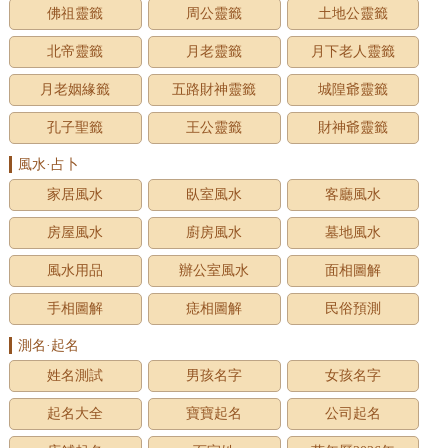
佛祖靈籤
周公靈籤
土地公靈籤
北帝靈籤
月老靈籤
月下老人靈籤
月老姻緣籤
五路財神靈籤
城隍爺靈籤
孔子聖籤
王公靈籤
財神爺靈籤
風水·占卜
家居風水
臥室風水
客廳風水
房屋風水
廚房風水
墓地風水
風水用品
辦公室風水
面相圖解
手相圖解
痣相圖解
民俗預測
測名·起名
姓名測試
男孩名字
女孩名字
起名大全
寶寶起名
公司起名